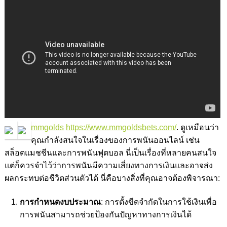
mmgolds
https://www.mmgoldsbets.com/
.
ดูเหมือนว่า
คุณกำลังสนใจในเรื่องของการพนันออนไลน์ เช่น
สล็อตแมชชีนและการพนันฟุตบอล นี่เป็นเรื่องที่หลายคนสนใจ
แต่ก็ควรจำไว้ว่าการพนันมีความเสี่ยงทางการเงินและอาจส่ง
ผลกระทบต่อชีวิตส่วนตัวได้ นี่คือบางสิ่งที่คุณอาจต้องพิจารณา:
การกำหนดงบประมาณ
: การตั้งขีดจำกัดในการใช้เงินเพื่อ
การพนันสามารถช่วยป้องกันปัญหาทางการเงินได้