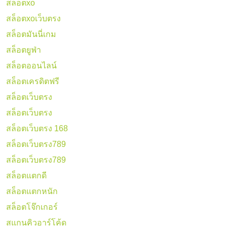
สล็อตxo
สล็อตxoเว็บตรง
สล็อตมันนี่เกม
สล็อตยูฟ่า
สล็อตออนไลน์
สล็อตเครดิตฟรี
สล็อตเว็บตรง
สล็อตเว็บตรง
สล็อตเว็บตรง 168
สล็อตเว็บตรง789
สล็อตเว็บตรง789
สล็อตแตกดี
สล็อตแตกหนัก
สล็อตโจ๊กเกอร์
สแกนคิวอาร์โค้ด