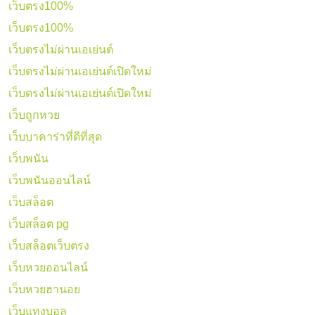
เว็บตรง100%
เว็บตรง100%
เว็บตรงไม่ผ่านเอเย่นต์
เว็บตรงไม่ผ่านเอเย่นต์เปิดใหม่
เว็บตรงไม่ผ่านเอเย่นต์เปิดใหม่
เว็บถูกหวย
เว็บบาคาร่าที่ดีที่สุด
เว็บพนัน
เว็บพนันออนไลน์
เว็บสล็อต
เว็บสล็อต pg
เว็บสล็อตเว็บตรง
เว็บหวยออนไลน์
เว็บหวยฮานอย
เว็บแทงบอล