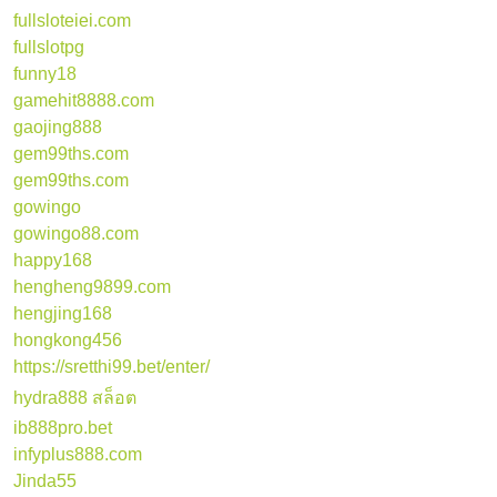
fullsloteiei.com
fullslotpg
funny18
gamehit8888.com
gaojing888
gem99ths.com
gem99ths.com
gowingo
gowingo88.com
happy168
hengheng9899.com
hengjing168
hongkong456
https://sretthi99.bet/enter/
hydra888 สล็อต
ib888pro.bet
infyplus888.com
Jinda55