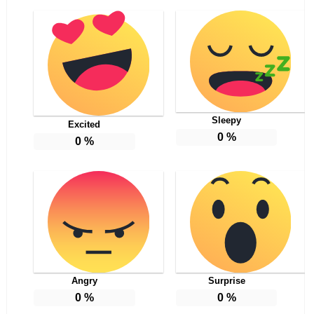
Sleepy
Excited
0
%
0
%
Angry
Surprise
0
%
0
%