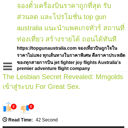
Skip
จองตั๋วเครื่องบินราคาถูกที่สุด รับ
to
content
ส่วนลด และโปรโมชั่น top gun
australia แนะนำแพคเกจทัวร์ สถานที่
ท่องเที่ยว สร้างรายได้ ถอนได้ทันที
https://topgunaustralia.com จองเที่ยวบินถูกใจใน
ราคาไม่แพง ทุกเส้นทางในราคาพิเศษ ดีลราคาประหยัด
ของทุกสายการบิน jet fighter joy flights Australia's
premier adventure flight company
The Lesbian Secret Revealed: Mmgolds
Blog
เข้าสู่ระบบ For Great Sex.
Contact
Lets get your new site up and running in no time!
0
0
Pin Posts
Read Time:
42 Second