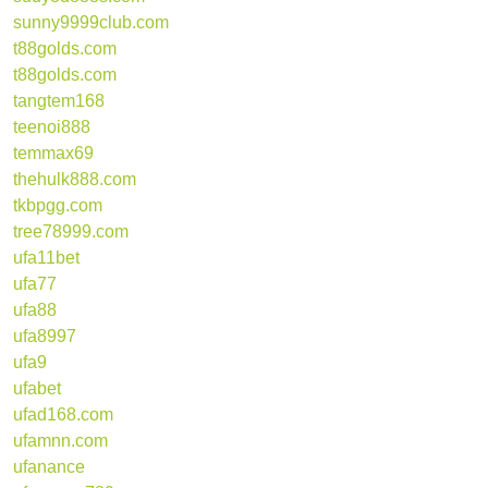
sunny9999club.com
t88golds.com
t88golds.com
tangtem168
teenoi888
temmax69
thehulk888.com
tkbpgg.com
tree78999.com
ufa11bet
ufa77
ufa88
ufa8997
ufa9
ufabet
ufad168.com
ufamnn.com
ufanance