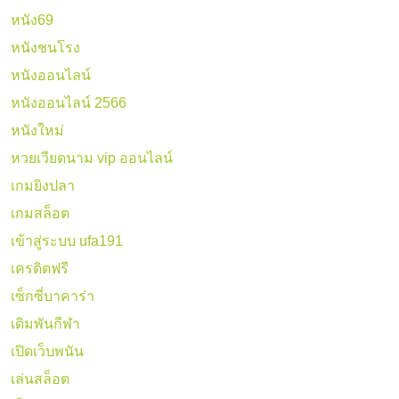
หนัง69
หนังชนโรง
หนังออนไลน์
หนังออนไลน์ 2566
หนังใหม่
หวยเวียดนาม vip ออนไลน์
เกมยิงปลา
เกมสล็อต
เข้าสู่ระบบ ufa191
เครดิตฟรี
เซ็กซี่บาคาร่า
เดิมพันกีฬา
เปิดเว็บพนัน
เล่นสล็อต