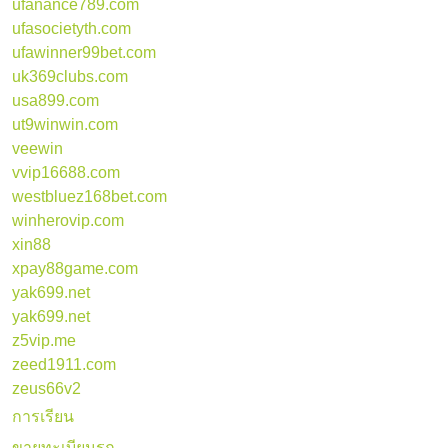
ufanance789.com
ufasocietyth.com
ufawinner99bet.com
uk369clubs.com
usa899.com
ut9winwin.com
veewin
vvip16688.com
westbluez168bet.com
winherovip.com
xin88
xpay88game.com
yak699.net
yak699.net
z5vip.me
zeed1911.com
zeus66v2
การเรียน
ขายทะเบียนรถ