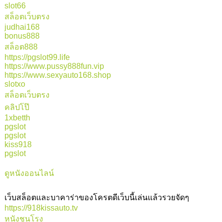
slot66
สล็อตเว็บตรง
judhai168
bonus888
สล็อต888
https://pgslot99.life
https://www.pussy888fun.vip
https://www.sexyauto168.shop
slotxo
สล็อตเว็บตรง
คลิปโป๊
1xbetth
pgslot
pgslot
kiss918
pgslot
ดูหนังออนไลน์
เว็บสล็อตและบาคาร่าของโครตดีเว็บนี้เล่นแล้วรวยจัดๆ
https://918kissauto.tv
หนังชนโรง