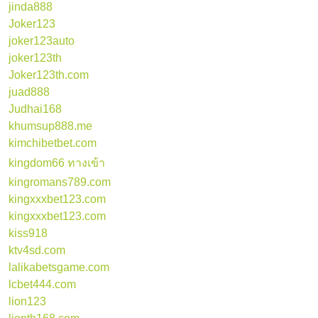
jinda888
Joker123
joker123auto
joker123th
Joker123th.com
juad888
Judhai168
khumsup888.me
kimchibetbet.com
kingdom66 ทางเข้า
kingromans789.com
kingxxxbet123.com
kingxxxbet123.com
kiss918
ktv4sd.com
lalikabetsgame.com
lcbet444.com
lion123