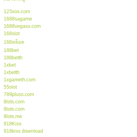
123xos.com
1688sagame
1688vegasx.com
168slot
168สล็อต
188bet
188betth
1xbet
1xbetth
1xgameth.com
55slot
789pluss.com
8lots.com
8lots.com
8lots.me
918Kiss
918kiss download