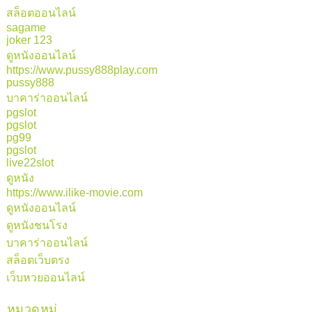
สล็อตออนไลน์
sagame
joker 123
ดูหนังออนไลน์
https://www.pussy888play.com
pussy888
บาคาร่าออนไลน์
pgslot
pgslot
pg99
pgslot
live22slot
ดูหนัง
https://www.ilike-movie.com
ดูหนังออนไลน์
ดูหนังชนโรง
บาคาร่าออนไลน์
สล็อตเว็บตรง
เว็บหวยออนไลน์
หมวดหมู่