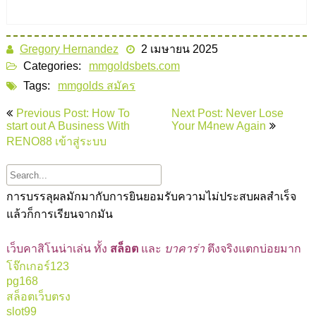
Gregory Hernandez
2 เมษายน 2025
Categories:
mmgoldsbets.com
Tags:
mmgolds สมัคร
แนะแนว
Previous Post: How To
Next Post: Never Lose
start out A Business With
Your M4new Again
เรื่อง
RENO88 เข้าสู่ระบบ
การบรรลุผลมักมากับการยินยอมรับความไม่ประสบผลสำเร็จ
แล้วก็การเรียนจากมัน
เว็บคาสิโนน่าเล่น ทั้ง
สล็อต
และ
บาคาร่า
ตึงจริงแตกบ่อยมาก
โจ๊กเกอร์123
pg168
สล็อตเว็บตรง
slot99