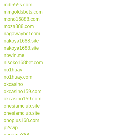
mib555s.com
mmgoldsbets.com
mono16888.com
moza888.com
nagawaybet.com
nakoya1688.site
nakoya1688.site
nbwin.me
niseko168bet.com
no1huay
no1huay.com
okcasino
okcasino159.com
okcasino159.com
onesiamclub.site
onesiamclub.site
onoplus168.com
p2vvip
panama888