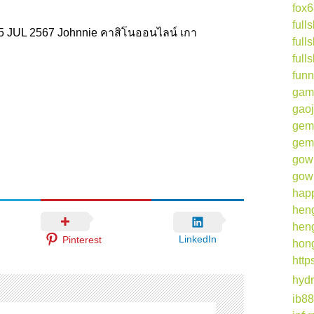
fox
fulls
25 JUL 2567 Johnnie คาสิโนออนไลน์ เกา
full
full
fun
gam
gao
gem
gem
gow
gow
hap
hen
hen
LinkedIn
Pinterest
hon
http
hyd
ib88