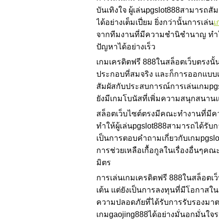
บันเทิงใจ ผู้เล่นpgslot888สามารถสั
ได้อย่างเต็มเปี่ยม ยิ่งกว่านั้นการเล่น
เ
จากทีมงานที่มีความชำนิชำนาญ ทำให้
ปัญหาได้อย่างเร็ว
เกมเครดิตฟรี 888ในสล็อตเว็บตรงนั้น
ประกอบที่สมจริง และก็การออกแบบเกม
สัมผัสกับประสบการณ์การเล่นเกมpgs
ยังมีเกมโบนัสที่เพิ่มความสนุกสนา
สล็อตเว็บไซต์ตรงมีคณะทำงานที่มี
ทำให้ผู้เล่นpgslot888สามารถได้รับกา
เป็นการตอบคำถามเกี่ยวกับเกมpgslot
การช่วยเหลือเกื้อกูลในเรื่องอื่น
มิตร
การเล่นเกมเครดิตฟรี 888ในสล็อตเว็บไ
เต้น แต่ยังเป็นการลงทุนที่มีโอกาส
ความปลอดภัยที่ได้รับการรับรองมาต
เกมgaojing888ได้อย่างมั่นอกมั่นใจ