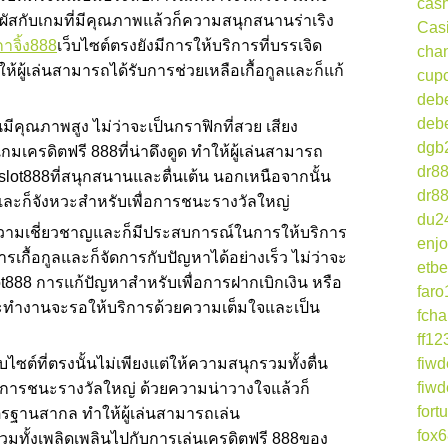
cas
มผัสกับเกมที่มีคุณภาพแล้วก็ความสนุกสนานร่าเริง
Cas
กาจิ้ง888
เว็บไซต์ตรงยังมีการให้บริการที่บรรเจิด
cha
ผู้เล่นสามารถได้รับการช่วยเหลือเกื้อกูลและก็แก้
cup
debe
debe
มีคุณภาพสูง ไม่ว่าจะเป็นกราฟิกที่สวย เสียง
dgb
เครดิตฟรี 888ที่น่าดึงดูด ทำให้ผู้เล่นสามารถ
dr8
lot888ที่สนุกสนานและตื่นเต้น นอกเหนือจากนั้น
dr8
นและก็จังหวะสำหรับเพื่อการชนะรางวัลใหญ่
du2
ความเชี่ยวชาญและก็มีประสบการณ์ในการให้บริการ
enjo
รเกื้อกูลและก็จัดการกับปัญหาได้อย่างเร็ว ไม่ว่าจะ
etb
888 การแก้ปัญหาสำหรับเพื่อการฝากเบิกเงิน หรือ
faro
ๆคณะทำงานจะรอให้บริการด้วยความเต็มใจและเป็น
fcha
ff12
ซต์ที่ตรงนั้นไม่เพียงแต่ให้ความสนุกรวมทั้งตื่น
fiwd
fiwd
ในการชนะรางวัลใหญ่ ด้วยความน่าวางใจแล้วก็
fort
รฐานสากล ทำให้ผู้เล่นสามารถเล่น
fox
รวมทั้งเพลิดเพลินไปกับการเล่นเครดิตฟรี 888ของ