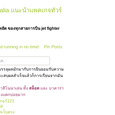
tralia แนะนำแพคเกจทัวร์
ยัด ของทุกสายการบิน jet fighter
d running in no time!
Pin Posts
รรลุผลมักมากับการยินยอมรับความ
ระสบผลสำเร็จแล้วก็การเรียนจากมัน
าสิโนน่าเล่น ทั้ง
สล็อต
และ
บาคาร่า
ริงแตกบ่อยมาก
เกอร์123
68
ตเว็บตรง