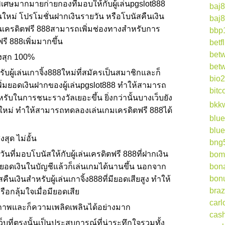
พิเศษมากมายก่ายกองที่มอบให้กับผู้เล่นpgslot888
baj
่นใหม่ โปรโมชั่นฝากเงินรายวัน หรือโบนัสคืนเงิน
baj
ู้เล่นเครดิตฟรี 888สามารถเพิ่มช่องทางสำหรับการ
bbp
ี 888เพิ่มมากขึ้น
betfl
bet
ูงสุก 100%
bet
บผู้เล่นเกาจิ้ง888ใหม่ที่สมัครเป็นสมาชิกและก็
bio
พิ่มยอดเงินฝากของผู้เล่นpgslot888 ทำให้สามารถ
bitc
รับในการชนะรางวัลเยอะขึ้น ยิ่งกว่านั้นบางเว็บยัง
bkkw
ล่นใหม่ ทำให้สามารถทดลองเล่นเกมเครดิตฟรี 888ได้
blue
blue
สุด ไม่อั้น
bng
นที่มอบโบนัสให้กับผู้เล่นเครดิตฟรี 888ที่ฝากเงิน
bom
ิ่มยอดเงินในบัญชีแล้วก็เล่นเกมได้นานขึ้น นอกจาก
bon
bon
สคืนเงินสำหรับผู้เล่นเกาจิ้ง888ที่มียอดเสียสูง ทำให้
braz
รือกลุ้มใจเมื่อมียอดเสีย
carl
ณภาพและก็ความเพลิดเพลินได้อย่างมาก
cas
็บที่ตรงนั้นเป็นประสบการณ์ที่น่าระทึกใจรวมทั้ง