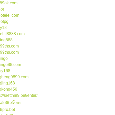
689ok.com
lot
sloteiei.com
slotpg
ny18
ehit8888.com
jing888
99ths.com
99ths.com
ingo
ingo88.com
py168
gheng9899.com
gjing168
gkong456
s://sretthi99.bet/enter/
ra888 สล็อต
8pro.bet