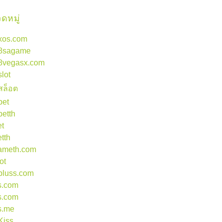
ดหมู่
xos.com
8sagame
8vegasx.com
lot
สล็อต
bet
etth
et
tth
ameth.com
ot
pluss.com
s.com
s.com
s.me
Kiss