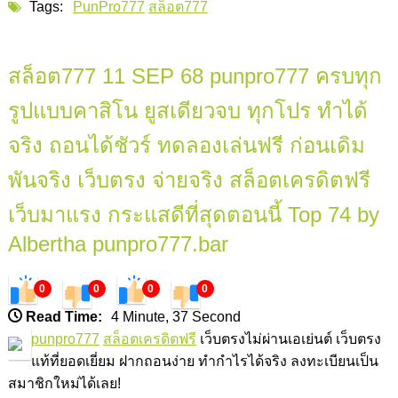
Tags:
PunPro777
สล็อต777
สล็อต777 11 SEP 68 punpro777 ครบทุก
รูปแบบคาสิโน ยูสเดียวจบ ทุกโปร ทำได้
จริง ถอนได้ชัวร์ ทดลองเล่นฟรี ก่อนเดิม
พันจริง เว็บตรง จ่ายจริง สล็อตเครดิตฟรี
เว็บมาแรง กระแสดีที่สุดตอนนี้ Top 74 by
Albertha punpro777.bar
0
0
0
0
Read Time:
4 Minute, 37 Second
punpro777
สล็อตเครดิตฟรี
เว็บตรงไม่ผ่านเอเย่นต์ เว็บตรง
แท้ที่ยอดเยี่ยม ฝากถอนง่าย ทำกำไรได้จริง ลงทะเบียนเป็น
สมาชิกใหม่ได้เลย!