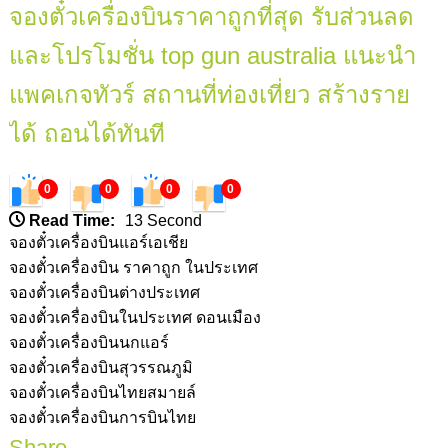
จองตั๋วเครื่องบินราคาถูกที่สุด รับส่วนลด
และโปรโมชั่น top gun australia แนะนำ
แพคเกจทัวร์ สถานที่ท่องเที่ยว สร้างราย
ได้ ถอนได้ทันที
0
0
0
0
Read Time:
13 Second
จองตั๋วเครื่องบินแอร์เอเชีย
จองตั๋วเครื่องบิน ราคาถูก ในประเทศ
จองตั๋วเครื่องบินต่างประเทศ
จองตั๋วเครื่องบินในประเทศ ดอนเมือง
จองตั๋วเครื่องบินนกแอร์
จองตั๋วเครื่องบินสุวรรณภูมิ
จองตั๋วเครื่องบินไทยสมายล์
จองตั๋วเครื่องบินการบินไทย
Share