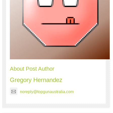
About Post Author
Gregory Hernandez
noreply@topgunaustralia.com