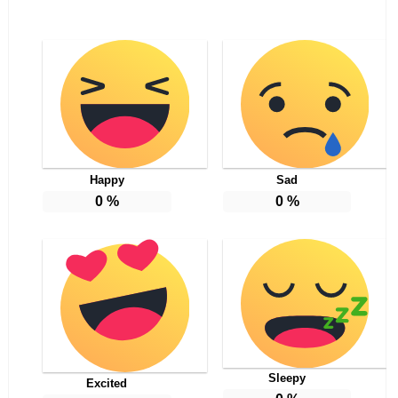
Happy
Sad
0
%
0
%
Sleepy
Excited