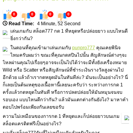
0
0
0
0
Read Time:
4 Minute, 52 Second
เล่นเกมกับ สล็อต777 กด 1 ทีหยุดหรือปล่อยยาว แบบไหนดี
ยิ่งกว่ากัน?
ในตอนที่คุณเข้ามาเล่นเกมกับ
punpro777
คุณเคยพินิจ
ไหมครับผมว่า ขณะที่คุณกดสปินไปนั้น สัญลักษณ์ต่างๆจะ
ไหลผ่านคุณไปเรื่อยๆอาจจะเป็นไปได้ว่าจะมีทั้งยังเครื่องหมาย
Wild หรือ Scatter หรือสัญลักษณ์ที่ชำระเงินรางวัลสูงผ่านไป
อีกด้วย แล้วถ้าเรากดหยุดมันในทันทีล่ะ? มันจะเป็นอย่างไร? นี่
ก็เลยเป็นต้นเหตุของเนื้อหานี้เลยนะครับว่า ระหว่างการกด 1
ครั้งแล้วกดหยุดในทันที หรือการปลดปล่อยให้มันหมุนจนจบ
รอบเอง แบบไหนดีกว่ากัน? แล้วมันแตกต่างกันยังไง? มาหาคำ
ตอบไปพร้อมเพียงกันเลยขอรับ
ความไม่เหมือนของการกด 1 ทีหยุดและก็ปล่อยยาวบนเกม
สล็อตแครดิตฟรีเป็นอย่างไร?
มาเริ่มสล็อต777กันที่ไม่เหมือนกันสำหรับในการ