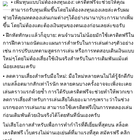
• เพิ่มทุนแบบไม่ต้องลงทุนเอง: เครดิตฟรีจะช่วยให้คุณ
สามารถรับทุนเพิ่มขึ้นโดยไม่ต้องลงทุนเองเลยล่ะครับผม
ช่วยให้คุณทดลองเล่นเกมต่างๆได้อย่างนานาประการมากเพิ่ม
ขึ้น โดยไม่ต้องแตะต้องเงินทุนของตนเองก่อนเลยล่ะขอรับ
• ฝึกหัดทักษะแล้วก็อุบาย: คนจำนวนไม่น้อยมักใช้เครดิตฟรีใน
การฝึกความถนัดและแผนการสำหรับในการเล่นต่างๆตัวอย่าง
เช่น การปรับเบทตามสูตรการเล่น หรือการทดสอบเดินเงินแบบ
ใหม่ๆโดยไม่ต้องเสี่ยงใช้เงินจริงสำหรับในการเดิมพันแม้แต่
น้อยเลยนะครับ
• ลดความเสี่ยงสำหรับมือใหม่: มือใหม่หลายคนไม่ได้รู้จักดีกับ
เกมสล็อตมากสักเท่าไรนัก หลายคนบางครั้งอาจจะเพิ่งจะเคย
เล่นคราวแรกด้วยซ้ำ การได้รับเครดิตฟรีจะช่วยทำให้พวกเขา
ลดการเสี่ยงสำหรับการเล่นเสียได้เยอะมากๆเพราะว่าในช่วง
แรกของการเล่นเกม สามารถใช้เครดิตฟรีเป็นการทดลองเล่น
ก่อนเดิมพันด้วยเงินจริงได้โดยทันทีนั่นเองครับ
ไม่เสียโอกาสสำหรับเพื่อการทำกำไรที่ดีเยี่ยมที่สุดบน สล็อต
เครดิตฟรี เว็บตรงไม่ผ่านเอเย่นต์ที่มาแรงที่สุด สมัครฟรี คลิก