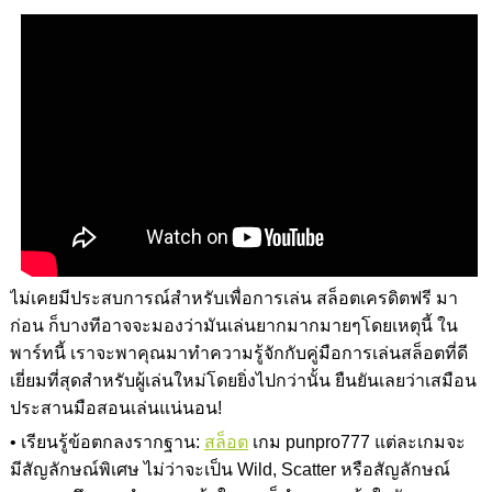
ไม่เคยมีประสบการณ์สำหรับเพื่อการเล่น สล็อตเครดิตฟรี มา
ก่อน ก็บางทีอาจจะมองว่ามันเล่นยากมากมายๆโดยเหตุนี้ ใน
พาร์ทนี้ เราจะพาคุณมาทำความรู้จักกับคู่มือการเล่นสล็อตที่ดี
เยี่ยมที่สุดสำหรับผู้เล่นใหม่โดยยิ่งไปกว่านั้น ยืนยันเลยว่าเสมือน
ประสานมือสอนเล่นแน่นอน!
• เรียนรู้ข้อตกลงรากฐาน:
สล็อต
เกม punpro777 แต่ละเกมจะ
มีสัญลักษณ์พิเศษ ไม่ว่าจะเป็น Wild, Scatter หรือสัญลักษณ์