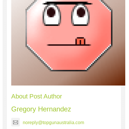
About Post Author
Gregory Hernandez
noreply@topgunaustralia.com