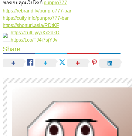
ขอขอบคุณเว็ปไซต์
punpro777
https://rebrand.ly/punpro777-bar
https://cutly.info/punpro777-bar
https://shorturl.asia/RDtKF
https://cutt.ly/yrXx2dkD
https://t.co/FJ4i7sjYJv
Share