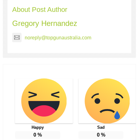
About Post Author
Gregory Hernandez
noreply@topgunaustralia.com
Happy
Sad
0
%
0
%