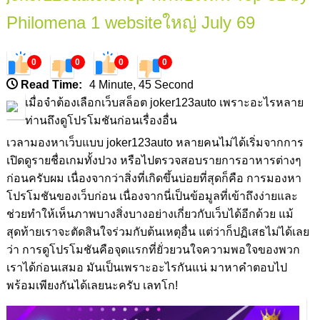
Philomena 1 websiteใหญ่ July 69
0
0
0
0
Read Time:
4 Minute, 45 Second
เมื่อจำต้องเลือกเว็บสล็อต joker123auto เพราะอะไรหลาย
ท่านถึงดูโปรโมชันก่อนเรื่องอื่น
เวลามองหาเว็บแบบ joker123auto หลายคนไม่ได้เริ่มจากการ
เปิดดูรายชื่อเกมทั้งปวง หรือไปตรวจสอบรายการอาหารต่างๆ
ก่อนครับผม เนื่องจากว่าสิ่งที่เกิดขึ้นบ่อยที่สุดก็คือ การมองหา
โปรโมชันของเว็บก่อน เนื่องจากนี่เป็นข้อมูลที่เข้าถึงง่ายและ
ช่วยทำให้เห็นภาพบางสิ่งบางอย่างเกี่ยวกับเว็บได้อีกด้วย แม้
สุดท้ายเราจะตัดสินใจร่วมกับต้นเหตุอื่น แต่ว่าก็ปฏิเสธไม่ได้เลย
ว่า การดูโปรโมชันคือจุดแรกที่ยั่วยวนใจความพอใจของพวก
เราได้ก่อนเสมอ มันเป็นเพราะอะไรกันแน่ มาหาคำตอบไป
พร้อมเพียงกันได้เลยนะครับ เลทโก!