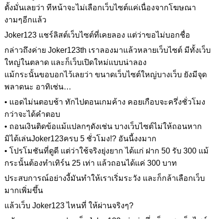
ตั้งมั่นเลยว่า ทีหน้าจะไม่เลือกเว็บไซต์แค่เนื่องจากโฆษณา
งามๆอีกแล้ว
Joker123 แชร์ลิสต์เว็บไซต์ที่เคยลอง แต่ว่าขอไม่บอกชื่อ
กล่าวถึงค่าย Joker123th เราลองมาแล้วหลายเว็บไซต์ มีทั้งเว็บ
ใหญ่ในตลาด และก็เว็บเปิดใหม่แบบน่าลอง
แม้กระนั้นขอบอกไว้เลยว่า ขนาดเว็บไซต์ใหญ่บางเว็บ ยังมีจุด
พลาดนะ อาทิเช่น…
• แอดไม่นตอบช้า ทักไปตอนเกมค้าง คอยเกือบจะครึ่งชั่วโมง
กว่าจะได้คำตอบ
• ถอนเงินติดข้อแม้แปลกๆดังเช่น บางเว็บไซต์ไม่ให้ถอนหาก
มิได้เล่นJoker123ครบ 5 ชั่วโมง!? อันนี้งงมาก
• โปรโมชันที่ดูดี แต่ว่าใช้จริงยุ่งยาก ได้แก่ ฝาก 50 รับ 300 แม้
กระนั้นต้องทำเทิร์น 25 เท่า แล้วถอนได้แค่ 300 บาท
ประสบการณ์อย่างงี้มันทำให้เราเริ่มระวัง และก็กล้าเลือกเว็บ
มากเพิ่มขึ้น
แล้วเว็บ Joker123 ไหนที่ ให้ผ่านจริงๆ?