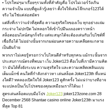
• โปรใหม่ๆมาเรื่อยๆรวมทั้งที่สำคัญคือ โปรไม่เวอร์วังเกิน
ความจำเป็น แบบที่ดูแล้วรู้เลยว่า ตั้งใจให้เล่นโจ๊กเกอร์123ได้
จริง ไม่ใช่แค่ล่อสมัคร
แต่สิ่งที่เราว่าแจ๋วที่สุดคือ ความสุจริตใจของเว็บ ทุกอย่างแจ่ม
กระจ่าง ไม่ปกปิด ไม่หลอกให้เข้าไปมึนงงเองคราวหน้า
สล็อตออนไลน์สนุกก็จริง แต่จะสนุกได้จะต้องเล่นกับเว็บไซต์ที่
เชื่อถือได้ ไม่อย่างนั้นจากเกมผ่อนคลายความเคลียดจะกลาย
เป็นฝันร้าย
พวกเราไม่เคยรู้หรอกว่าเว็บไหนดีสำหรับทุกคน แม้กระนั้นจาก
ประสบการณ์ตรงที่พบมา เว็บ Joker123 คือเว็บที่เรามีความคิด
ว่า มันได้ทั้งยังระบบ ความสุจริตใจ และความเพลิดเพลินแบบ
เต็มแม็กซ์ คนใดที่กำลังกล่าวหา เล่นสล็อต Joker123th ที่แหน่
งใดดี? ทดลองเปิดใจให้ Joker123 ดูสักครั้ง ไม่แน่ว่าบางทีอาจ
จะแปลงเป็นเว็บโปรดของคุณเหมือนเราก็ได้นะ !
สูตรเล่นสล็อตแบบมือโปร
Joker123
joker123zone.com 28
December 2568 Shantae casino online Joker123th มาแรง
ที่สุด Top 81