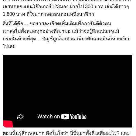
เลยทดลองเล่นโจ๊กเกอร์123มอง ฝากไป 300 บาท เล่นได้ราวๆ
1,800 บาท ดีใจมาก กดถอนตอนหนึ่งนาฬิกา
สิ่งที่ได้คือ… ขอรายละเอียดเพิ่มเติมเพื่อการันตีตัวตน
เราส่งไปทั้งหมดทุกอย่างที่เขาขอ แม้ว่าจะรู้สึกแปลกๆแม้
กระนั้นท้ายที่สุด… บัญชีถูกล็อก! พอเพียงทักแอดมินก็หายเงียบ
ไปเลย
ตอนนั้นรู้สึกเฟลมาก คิดในใจว่า นี่ปั่นมาทั้งคืนเพื่ออะไร? และ