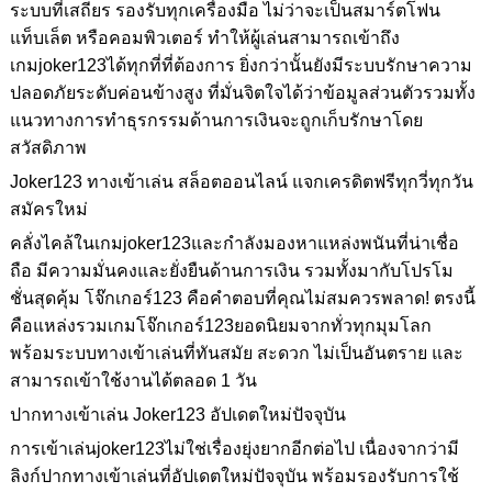
ระบบที่เสถียร รองรับทุกเครื่องมือ ไม่ว่าจะเป็นสมาร์ตโฟน
แท็บเล็ต หรือคอมพิวเตอร์ ทำให้ผู้เล่นสามารถเข้าถึง
เกมjoker123ได้ทุกที่ที่ต้องการ ยิ่งกว่านั้นยังมีระบบรักษาความ
ปลอดภัยระดับค่อนข้างสูง ที่มั่นจิตใจได้ว่าข้อมูลส่วนตัวรวมทั้ง
แนวทางการทำธุรกรรมด้านการเงินจะถูกเก็บรักษาโดย
สวัสดิภาพ
Joker123 ทางเข้าเล่น สล็อตออนไลน์ แจกเครดิตฟรีทุกวี่ทุกวัน
สมัครใหม่
คลั่งไคล้ในเกมjoker123และกำลังมองหาแหล่งพนันที่น่าเชื่อ
ถือ มีความมั่นคงและยั่งยืนด้านการเงิน รวมทั้งมากับโปรโม
ชั่นสุดคุ้ม โจ๊กเกอร์123 คือคำตอบที่คุณไม่สมควรพลาด! ตรงนี้
คือแหล่งรวมเกมโจ๊กเกอร์123ยอดนิยมจากทั่วทุกมุมโลก
พร้อมระบบทางเข้าเล่นที่ทันสมัย สะดวก ไม่เป็นอันตราย และ
สามารถเข้าใช้งานได้ตลอด 1 วัน
ปากทางเข้าเล่น Joker123 อัปเดตใหม่ปัจจุบัน
การเข้าเล่นjoker123ไม่ใช่เรื่องยุ่งยากอีกต่อไป เนื่องจากว่ามี
ลิงก์ปากทางเข้าเล่นที่อัปเดตใหม่ปัจจุบัน พร้อมรองรับการใช้