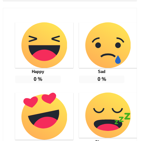
Happy
Sad
0
%
0
%