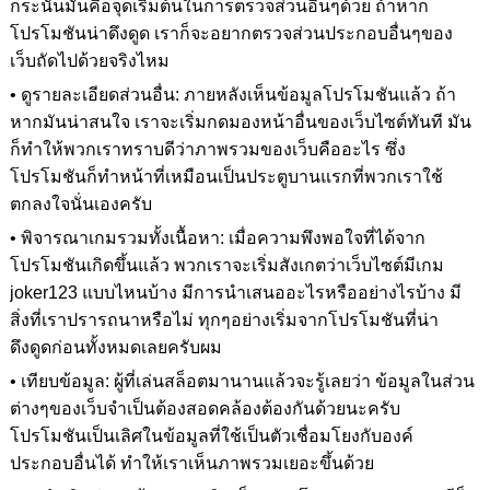
กระนั้นมันคือจุดเริ่มต้นในการตรวจส่วนอื่นๆด้วย ถ้าหาก
โปรโมชันน่าดึงดูด เราก็จะอยากตรวจส่วนประกอบอื่นๆของ
เว็บถัดไปด้วยจริงไหม
• ดูรายละเอียดส่วนอื่น: ภายหลังเห็นข้อมูลโปรโมชันแล้ว ถ้า
หากมันน่าสนใจ เราจะเริ่มกดมองหน้าอื่นของเว็บไซต์ทันที มัน
ก็ทำให้พวกเราทราบดีว่าภาพรวมของเว็บคืออะไร ซึ่ง
โปรโมชันก็ทำหน้าที่เหมือนเป็นประตูบานแรกที่พวกเราใช้
ตกลงใจนั่นเองครับ
• พิจารณาเกมรวมทั้งเนื้อหา: เมื่อความพึงพอใจที่ได้จาก
โปรโมชันเกิดขึ้นแล้ว พวกเราจะเริ่มสังเกตว่าเว็บไซต์มีเกม
joker123 แบบไหนบ้าง มีการนำเสนออะไรหรืออย่างไรบ้าง มี
สิ่งที่เราปรารถนาหรือไม่ ทุกๆอย่างเริ่มจากโปรโมชันที่น่า
ดึงดูดก่อนทั้งหมดเลยครับผม
• เทียบข้อมูล: ผู้ที่เล่นสล็อตมานานแล้วจะรู้เลยว่า ข้อมูลในส่วน
ต่างๆของเว็บจำเป็นต้องสอดคล้องต้องกันด้วยนะครับ
โปรโมชันเป็นเลิศในข้อมูลที่ใช้เป็นตัวเชื่อมโยงกับองค์
ประกอบอื่นได้ ทำให้เราเห็นภาพรวมเยอะขึ้นด้วย