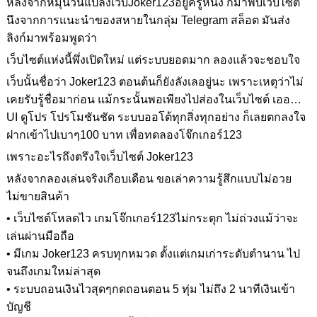
หลังจากหมุนวนแปลงเว็บJoker123อยู่ครู่หนึ่ง ก็มาพบเว็บไซต์
นึงจากการแนะนำของสหายในกลุ่ม Telegram สล็อต มันส่ง
ลิงก์มาพร้อมพูดว่า
เว็บไซต์แห่งนี้พึ่งเปิดใหม่ แต่ระบบยอดมาก ลองแล้วจะชอบใจ
เว็บนั้นชื่อว่า Joker123 ตอนต้นก็ยังลังเลอยู่นะ เพราะเหตุว่าไม่
เคยรับรู้ชื่อมาก่อน แม้กระนั้นพอเพียงไปส่องในเว็บไซต์ เออ…
UI ดูโปร โปรโมชันชัด ระบบออโต้ทุกสิ่งทุกอย่าง ก็เลยตกลงใจ
ฝากเข้าไปเบาๆ100 บาท เพื่อทดลองโจ๊กเกอร์123
เพราะอะไรถึงตรึงใจเว็บไซต์ Joker123
หลังจากลองเล่นจริงเกือบเดือน ขอเล่าความรู้สึกแบบไม่อวย
ไม่ขายสินค้า
• เว็บไซต์โหลดไว เกมโจ๊กเกอร์123ไม่กระตุก ไม่ถ่วงแม้ว่าจะ
เล่นผ่านมือถือ
• มีเกม Joker123 ครบทุกหมวด ตั้งแต่เกมเก่าระดับตำนาน ไป
จนถึงเกมใหม่ล่าสุด
• ระบบถอนเงินไวสุดๆกดถอนตอน 5 ทุ่ม ไม่ถึง 2 นาทีเงินเข้า
บัญชี