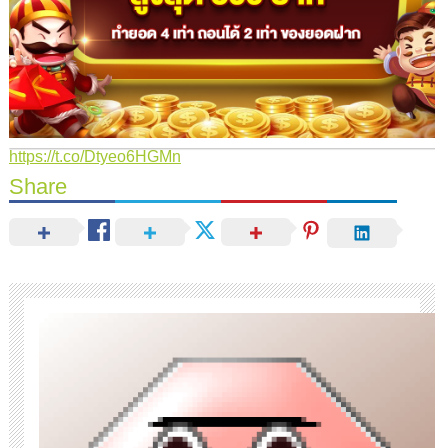
https://t.co/Dtyeo6HGMn
Share