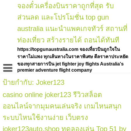
Skip
จองตั๋วเครื่องบินราคาถูกที่สุด รับ
to
content
ส่วนลด และโปรโมชั่น top gun
australia แนะนำแพคเกจทัวร์ สถานที่
ท่องเที่ยว สร้างรายได้ ถอนได้ทันที
https://topgunaustralia.com จองเที่ยวบินถูกใจใน
ราคาไม่แพง ทุกเส้นทางในราคาพิเศษ ดีลราคาประหยัด
ของทุกสายการบิน jet fighter joy flights Australia's
premier adventure flight company
Blog
ป้ายกำกับ:
Joker123
Contact
casino online joker123 รีวิวสล็อต
Lets get your new site up and running in no time!
ออนไลน์จากมุมคนเล่นจริง เกมไหนสนุก
Pin Posts
ระบบไหนใช้งานง่าย เว็บตรง
joker123auto.shop ทดลองเล่น Top 51 by