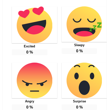
Sleepy
Excited
0
%
0
%
Angry
Surprise
0
%
0
%