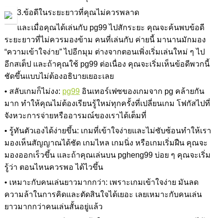
3.ข้อดีในระยะยาวที่คุณไม่ควรพลาด
และเมื่อคุณได้เล่นกับ pg99 ไปสักระยะ คุณจะค้นพบข้อดี
ระยะยาวที่ไม่ควรมองข้าม คนที่เล่นกับ ค่ายนี้ มานานมักมอง
“ความเข้าใจง่าย” ไปอีกมุม ต่างจากตอนเพิ่งเริ่มเล่นใหม่ ๆ ไป
อีกสเต็ป และถ้าคุณใช้ pg99 ต่อเนื่อง คุณจะเริ่มเห็นข้อดีพวกนี้
ชัดขึ้นแบบไม่ต้องอธิบายเยอะเลย
• สลับเกมก็ไม่งง:
pg99
อินเทอร์เฟซของเกมจาก pg คล้ายกัน
มาก ทำให้คุณไม่ต้องเรียนรู้ใหม่ทุกครั้งที่เปลี่ยนเกม โฟกัสไปที่
จังหวะการจ่ายหรืออารมณ์ของเราได้เต็มที่
• รู้ทันตัวเองได้ง่ายขึ้น: เกมที่เข้าใจง่ายและไม่ซับซ้อนทำให้เรา
มองเห็นสัญญาณได้ชัด เกมไหล เกมนิ่ง หรือเกมเริ่มฝืน คุณจะ
มองออกเร็วขึ้น และถ้าคุณเล่นบน pgheng99 บ่อย ๆ คุณจะเริ่ม
รู้ว่า ตอนไหนควรพอ ได้ไวขึ้น
• เหมาะกับคนเล่นยาวมากกว่า: เพราะเกมเข้าใจง่าย มันลด
ความล้าในการคิดและตัดสินใจได้เยอะ เลยเหมาะกับคนเล่น
ยาวมากกว่าคนเล่นสั้นอยู่แล้ว