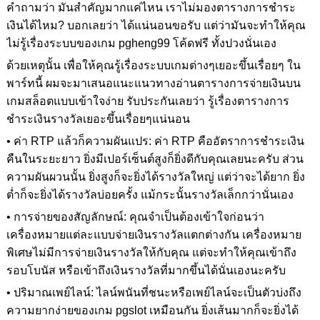
คำถามว่า มันสำคัญมากแค่ไหน เราไม่มองตารางการชำระ
เงินได้ไหม? บอกเลยว่า ได้แน่นอนขอรับ แต่ว่ามันจะทำให้คุณ
ไม่รู้เรื่องระบบของเกม pgheng99 โค้ดฟรี ทั้งปวงนั่นเอง
ด้วยเหตุนั้น เพื่อให้คุณรู้เรื่องระบบเกมต่างๆเยอะขึ้นเรื่อยๆ ใน
พาร์ทนี้ ผมจะมาเสนอแนะแนวทางอ่านตารางการจ่ายเงินบน
เกมสล็อตแบบเข้าใจง่าย รับประกันเลยว่า รู้เรื่องตารางการ
ชำระเงินรางวัลเยอะขึ้นเรื่อยๆแน่นอน
• ค่า RTP แล้วก็ความผันแปร: ค่า RTP คืออัตราการชำระเงิน
คืนในระยะยาว ยิ่งมีเปอร์เซ็นต์สูงก็ยิ่งดีกับคุณเลยนะครับ ส่วน
ความผันผวนนั้น ยิ่งสูงก็จะยิ่งได้รางวัลใหญ่ แต่ว่าจะได้ยาก ยิ่ง
ต่ำก็จะยิ่งได้รางวัลบ่อยครั้ง แม้กระนั้นรางวัลเล็กกว่านั่นเอง
• การจ่ายของสัญลักษณ์: คุณจำเป็นต้องเข้าใจก่อนว่า
เครื่องหมายแต่ละแบบจ่ายเงินรางวัลแตกต่างกัน เครื่องหมาย
พิเศษไม่มีการจ่ายเงินรางวัลให้กับคุณ แต่จะทำให้คุณเข้าถึง
รอบโบนัส หรือเข้าถึงเงินรางวัลที่มากขึ้นได้นั่นเองนะครับ
• ปริมาณเพย์ไลน์: ไลน์พนันที่ชนะหรือเพย์ไลน์จะเป็นตัวบ่งถึง
ความยากง่ายของเกม pgslot เหมือนกัน ยิ่งเส้นมากก็จะยิ่งได้