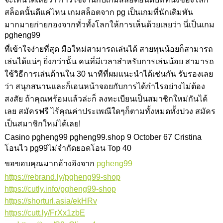
สล็อตนั้นดีแค่ไหน เกมสล็อตจาก pg เป็นเกมที่นักเดิมพัน
มากมายก่ายกองจากทั่วทั้งโลกให้การเห็นด้วยเลยว่า นี่เป็นเกม
pgheng99
ที่เข้าใจง่ายที่สุด มือใหม่สามารถเล่นได้ สายทุนน้อยก็สามารถ
เล่นได้แน่ๆ ยิ่งกว่านั้น คนที่มีเวลาสำหรับการเล่นน้อย สามารถ
ใช้วิธีการเล่นด้านใน 30 นาทีที่ผมแนะนำได้เช่นกัน รับรองเลย
ว่า สนุกสนานและก็เอนหน้าจอยกับการได้กำไรอย่างไม่ต้อง
สงสัย ถ้าคุณพร้อมแล้วล่ะก็ ลงทะเบียนเป็นสมาชิกใหม่กันได้
เลย สมัครฟรี ไร้คุณค่าประเพณีใดๆก็ตามทั้งหมดทั้งปวง สมัคร
เป็นสมาชิกใหม่ได้เลย!
Casino pgheng99 pgheng99.shop 9 October 67 Cristina
โอนไว pg99ไม่จำกัดยอดโอน Top 40
ขอขอบคุณมากอ้างอิงจาก
pgheng99
https://rebrand.ly/pgheng99-shop
https://cutly.info/pgheng99-shop
https://shorturl.asia/ekHRv
https://cutt.ly/FrXx1zbE