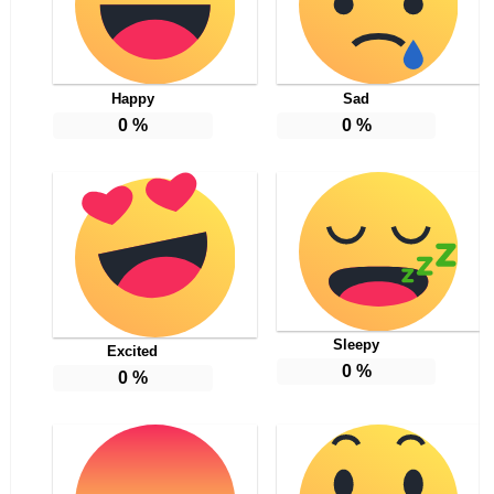
Happy
Sad
0
%
0
%
Sleepy
Excited
0
%
0
%