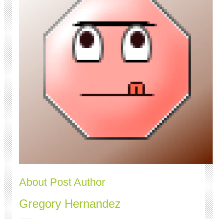
About Post Author
Gregory Hernandez