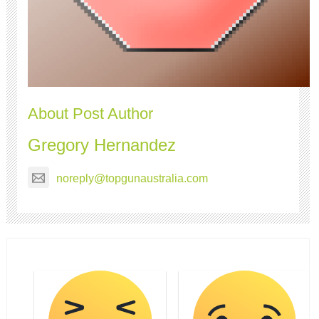
About Post Author
Gregory Hernandez
noreply@topgunaustralia.com