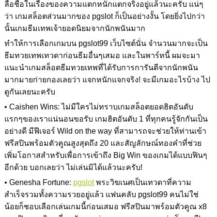
ลือชื่อในเรื่องของความแตกหนักแตกจริงอยู่แล้วนะครับ แน่ๆ
ว่า เกมสล็อตส่วนมากของ pgslot ก็เป็นอย่างงั้น โดยยิ่งไปกว่า
นั้นเกมธีมเทพเจ้ายอดนิยมจากนักพนันมาก
ทำให้การเลือกเกมบน pgslot99 เว็บไซต์นั่น จำนวนมากจะเป็น
ธีมทวยเทพเทวดาก่อนธีมอื่นๆเสมอ และในพาร์ทนี้ ผมจะมา
แนะนำเกมสล็อตธีมทวยเทพที่ได้รับการการันตีจากนักพนัน
มากมายก่ายกองเลยว่า แจกหนักแจกจริง! จะมีเกมอะไรบ้าง ไป
ดูกันเลยนะครับ
• Caishen Wins: ไม่มีใครไม่ทราบเกมสล็อตยอดฮิตอันดับ
แรกๆของเราแน่นอนขอรับ เกมฮิตอันดับ 1 ที่ทุกคนรู้จักกันเป็น
อย่างดี มีฟีเจอร์ Wild on the way ที่สามารถจะช่วยให้ท่านเข้า
ฟรีสปินพร้อมตัวคูณสูงสุดถึง 20 และสัญลักษณ์ทองคำที่ช่วย
เพิ่มโอกาสสำหรับเพื่อการเข้าถึง Big Win ของเกมได้แบบฟินๆ
อีกด้วย บอกเลยว่า ไม่เล่นมิได้แล้วนะครับ!
• Genesha Fortune:
pgslot
พระวิฆเนศเป็นเทวดาที่ความ
สำเร็จรวมทั้งความรวยอยู่แล้ว แฟนคลับ pgslot99 คนไม่ใช่
น้อยก็ชอบเลือกเล่นเกมนี้ก่อนเสมอ ฟรีสปินมาพร้อมตัวคูณ x8