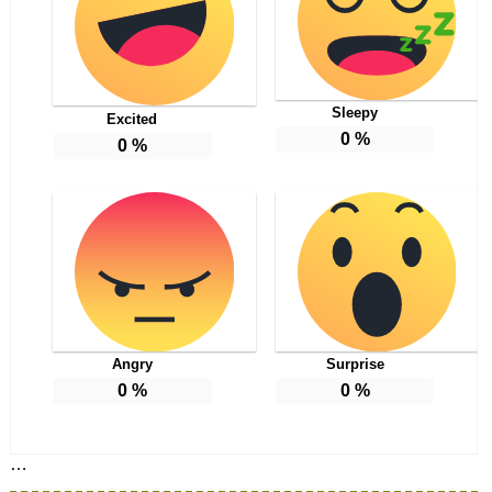
Sleepy
Excited
0
%
0
%
Angry
Surprise
0
%
0
%
…