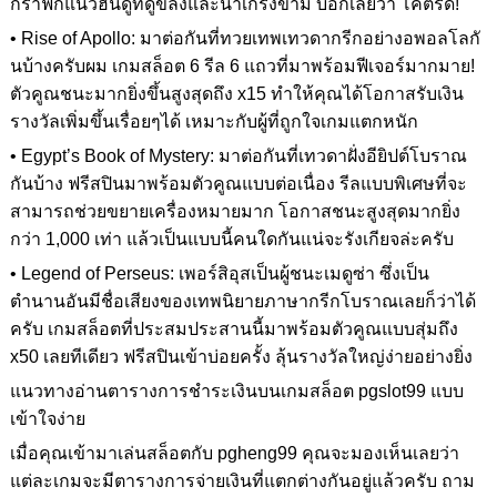
กราฟิกแนวฮินดูที่ดูขลังและน่าเกรงขาม บอกเลยว่า โคตรดี!
• Rise of Apollo: มาต่อกันที่ทวยเทพเทวดากรีกอย่างอพอลโลกั
นบ้างครับผม เกมสล็อต 6 รีล 6 แถวที่มาพร้อมฟีเจอร์มากมาย!
ตัวคูณชนะมากยิ่งขึ้นสูงสุดถึง x15 ทำให้คุณได้โอกาสรับเงิน
รางวัลเพิ่มขึ้นเรื่อยๆได้ เหมาะกับผู้ที่ถูกใจเกมแตกหนัก
• Egypt’s Book of Mystery: มาต่อกันที่เทวดาฝั่งอียิปต์โบราณ
กันบ้าง ฟรีสปินมาพร้อมตัวคูณแบบต่อเนื่อง รีลแบบพิเศษที่จะ
สามารถช่วยขยายเครื่องหมายมาก โอกาสชนะสูงสุดมากยิ่ง
กว่า 1,000 เท่า แล้วเป็นแบบนี้คนใดกันแน่จะรังเกียจล่ะครับ
• Legend of Perseus: เพอร์สิอุสเป็นผู้ชนะเมดูซ่า ซึ่งเป็น
ตำนานอันมีชื่อเสียงของเทพนิยายภาษากรีกโบราณเลยก็ว่าได้
ครับ เกมสล็อตที่ประสมประสานนี้มาพร้อมตัวคูณแบบสุ่มถึง
x50 เลยทีเดียว ฟรีสปินเข้าบ่อยครั้ง ลุ้นรางวัลใหญ่ง่ายอย่างยิ่ง
แนวทางอ่านตารางการชำระเงินบนเกมสล็อต pgslot99 แบบ
เข้าใจง่าย
เมื่อคุณเข้ามาเล่นสล็อตกับ pgheng99 คุณจะมองเห็นเลยว่า
แต่ละเกมจะมีตารางการจ่ายเงินที่แตกต่างกันอยู่แล้วครับ ถาม