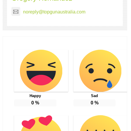
noreply@topgunaustralia.com
Happy
Sad
0
%
0
%