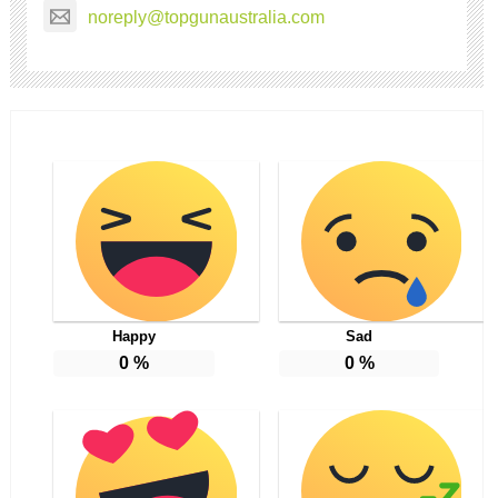
noreply@topgunaustralia.com
Happy
Sad
0
%
0
%