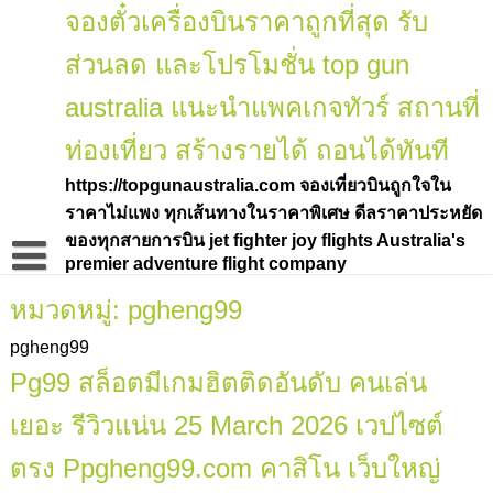
Skip
จองตั๋วเครื่องบินราคาถูกที่สุด รับ
to
content
ส่วนลด และโปรโมชั่น top gun
australia แนะนำแพคเกจทัวร์ สถานที่
ท่องเที่ยว สร้างรายได้ ถอนได้ทันที
https://topgunaustralia.com จองเที่ยวบินถูกใจใน
ราคาไม่แพง ทุกเส้นทางในราคาพิเศษ ดีลราคาประหยัด
ของทุกสายการบิน jet fighter joy flights Australia's
premier adventure flight company
Blog
หมวดหมู่:
pgheng99
Contact
pgheng99
Pg99 สล็อตมีเกมฮิตติดอันดับ คนเล่น
Lets get your new site up and running in no time!
เยอะ รีวิวแน่น 25 March 2026 เวปไซต์
Pin Posts
ตรง Ppgheng99.com คาสิโน เว็บใหญ่