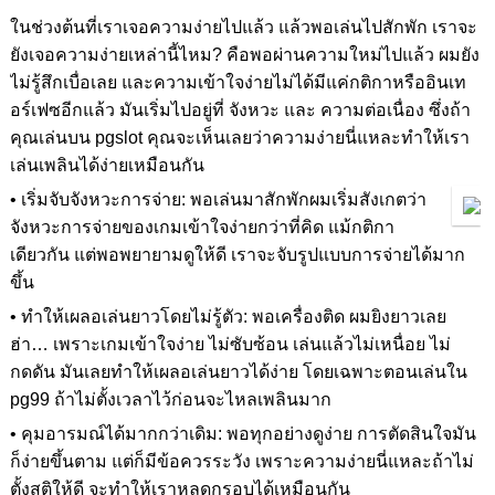
ในช่วงต้นที่เราเจอความง่ายไปแล้ว แล้วพอเล่นไปสักพัก เราจะ
ยังเจอความง่ายเหล่านี้ไหม? คือพอผ่านความใหม่ไปแล้ว ผมยัง
ไม่รู้สึกเบื่อเลย และความเข้าใจง่ายไม่ได้มีแค่กติกาหรืออินเท
อร์เฟซอีกแล้ว มันเริ่มไปอยู่ที่ จังหวะ และ ความต่อเนื่อง ซึ่งถ้า
คุณเล่นบน pgslot คุณจะเห็นเลยว่าความง่ายนี่แหละทำให้เรา
เล่นเพลินได้ง่ายเหมือนกัน
• เริ่มจับจังหวะการจ่าย: พอเล่นมาสักพักผมเริ่มสังเกตว่า
จังหวะการจ่ายของเกมเข้าใจง่ายกว่าที่คิด แม้กติกา
เดียวกัน แต่พอพยายามดูให้ดี เราจะจับรูปแบบการจ่ายได้มาก
ขึ้น
• ทำให้เผลอเล่นยาวโดยไม่รู้ตัว: พอเครื่องติด ผมยิงยาวเลย
ฮ่า… เพราะเกมเข้าใจง่าย ไม่ซับซ้อน เล่นแล้วไม่เหนื่อย ไม่
กดดัน มันเลยทำให้เผลอเล่นยาวได้ง่าย โดยเฉพาะตอนเล่นใน
pg99 ถ้าไม่ตั้งเวลาไว้ก่อนจะไหลเพลินมาก
• คุมอารมณ์ได้มากกว่าเดิม: พอทุกอย่างดูง่าย การตัดสินใจมัน
ก็ง่ายขึ้นตาม แต่ก็มีข้อควรระวัง เพราะความง่ายนี่แหละถ้าไม่
ตั้งสติให้ดี จะทำให้เราหลุดกรอบได้เหมือนกัน