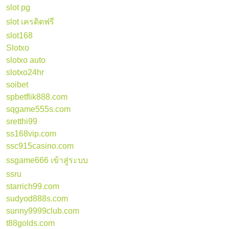
slot pg
slot เครดิตฟรี
slot168
Slotxo
slotxo auto
slotxo24hr
soibet
spbetflik888.com
sqgame555s.com
sretthi99
ss168vip.com
ssc915casino.com
ssgame666 เข้าสู่ระบบ
ssru
starrich99.com
sudyod888s.com
sunny9999club.com
t88golds.com