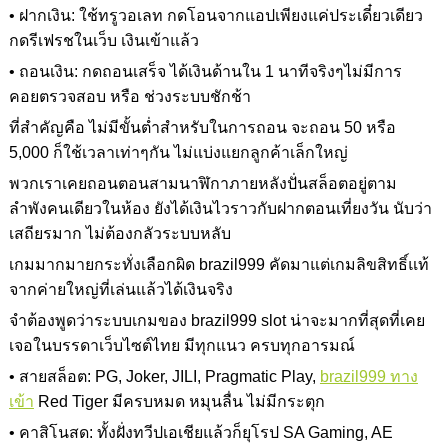
• ฝากเงิน: ใช้ทรูวอเลท กดโอนจากแอปเพียงแค่ประเดี๋ยวเดียว
กดรีเฟรชในเว็บ เงินเข้าแล้ว
• ถอนเงิน: กดถอนเสร็จ ได้เงินด้านใน 1 นาทีจริงๆไม่มีการ
คอยตรวจสอบ หรือ ช่วงระบบชักช้า
ที่สำคัญคือ ไม่มีขั้นต่ำสำหรับในการถอน จะถอน 50 หรือ
5,000 ก็ใช้เวลาเท่าๆกัน ไม่แบ่งแยกลูกค้าเล็กใหญ่
พวกเราเคยถอนตอนสามนาฬิกาภายหลังปั่นสล็อตอยู่ตาม
ลำพังคนเดียวในห้อง ยังได้เงินไวราวกับฝากตอนเที่ยงวัน นับว่า
เสถียรมาก ไม่ต้องกลัวระบบหลับ
เกมมากมายกระทั่งเลือกผิด brazil999 คัดมาแต่เกมลิขสิทธิ์แท้
จากค่ายใหญ่ที่เล่นแล้วได้เงินจริง
จำต้องพูดว่าระบบเกมของ brazil999 slot น่าจะมากที่สุดที่เคย
เจอในบรรดาเว็บไซต์ไทย มีทุกแนว ครบทุกอารมณ์
• สายสล็อต: PG, Joker, JILI, Pragmatic Play,
brazil999 ทาง
เข้า
Red Tiger มีครบหมด หมุนลื่น ไม่มีกระตุก
• คาสิโนสด: ทั้งฝั่งทวีปเอเชียแล้วก็ยุโรป SA Gaming, AE