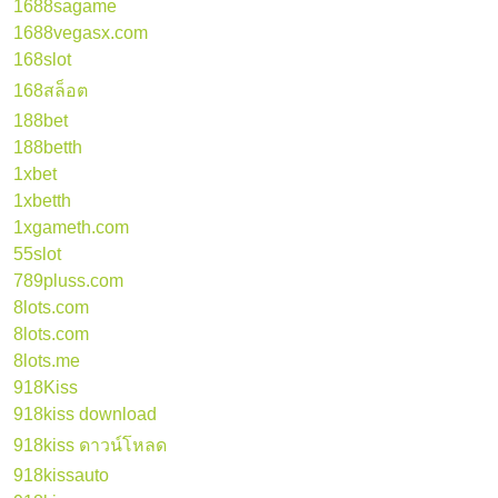
1688sagame
1688vegasx.com
168slot
168สล็อต
188bet
188betth
1xbet
1xbetth
1xgameth.com
55slot
789pluss.com
8lots.com
8lots.com
8lots.me
918Kiss
918kiss download
918kiss ดาวน์โหลด
918kissauto