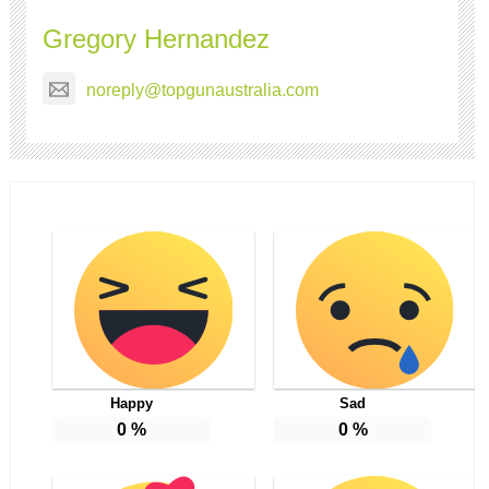
Gregory Hernandez
noreply@topgunaustralia.com
Happy
Sad
0
%
0
%