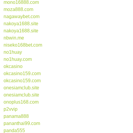
mono16888.com
moza888.com
nagawaybet.com
nakoya1688.site
nakoya1688.site
nbwin.me
niseko168bet.com
no1huay
no1huay.com
okcasino
okcasino159.com
okcasino159.com
onesiamclub.site
onesiamclub.site
onoplus168.com
p2vvip
panama888
pananthai99.com
panda555