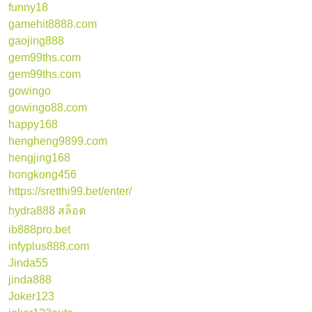
funny18
gamehit8888.com
gaojing888
gem99ths.com
gem99ths.com
gowingo
gowingo88.com
happy168
hengheng9899.com
hengjing168
hongkong456
https://sretthi99.bet/enter/
hydra888 สล็อต
ib888pro.bet
infyplus888.com
Jinda55
jinda888
Joker123