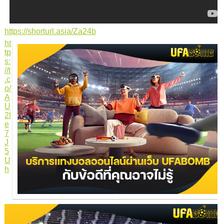
https://shorturl.asia/Za24b
ht
tp
s:
//t
.c
o/
A
U
2l
e
7
J
5
U
h