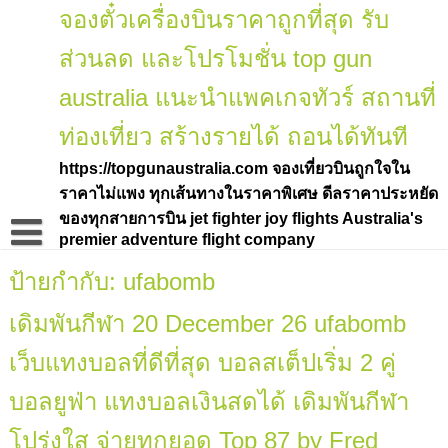
Skip
จองตั๋วเครื่องบินราคาถูกที่สุด รับ
to
content
ส่วนลด และโปรโมชั่น top gun
australia แนะนำแพคเกจทัวร์ สถานที่
ท่องเที่ยว สร้างรายได้ ถอนได้ทันที
https://topgunaustralia.com จองเที่ยวบินถูกใจใน
ราคาไม่แพง ทุกเส้นทางในราคาพิเศษ ดีลราคาประหยัด
ของทุกสายการบิน jet fighter joy flights Australia's
premier adventure flight company
Blog
ป้ายกำกับ:
ufabomb
Contact
เดิมพันกีฬา 20 December 26 ufabomb
Lets get your new site up and running in no time!
เว็บแทงบอลที่ดีที่สุด บอลสเต็ปเริ่ม 2 คู่
Pin Posts
บอลยูฟ่า แทงบอลเงินสดได้ เดิมพันกีฬา
โปร่งใส จ่ายทุกยอด Top 87 by Fred