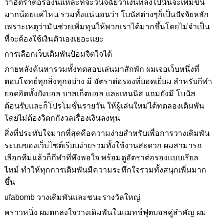
ว่าอัตราต่อรองนี่แหละที่จะวินิจฉัยว่าเงินที่ลงไปนั้นจะเพิ่มขึ้น
มากน้อยแค่ไหน รวมทั้งแน่นอนว่า โบนัสต่างๆก็เป็นปัจจัยหลัก
เพราะเหตุว่ามันช่วยเพิ่มทุนให้พวกเราได้มากขึ้นโดยไม่จำเป็น
ที่จะต้องใช้เงินตัวเองเยอะแยะ
การเลือกเว็บเดิมพันป้อมจิตใจได้
ภายหลังค้นหารวมทั้งทดสอบเล่นมาสักพัก ผมเจอเว็บหนึ่งที่
ตอบโจทย์ทุกสิ่งทุกอย่าง มี อัตราต่อรองที่ยอดเยี่ยม สำหรับกีฬา
ยอดฮิตทั้งยังบอล บาสเก็ตบอล และเทนนิส แถมยังมี โบนัส
ต้อนรับและก็โปรโมชั่นรายวัน ให้ผู้เล่นใหม่ได้ทดลองเดิมพัน
โดยไม่ต้องวิตกกังวลเรื่องเงินลงทุน
สิ่งที่ประทับใจมากที่สุดคือความง่ายสำหรับเพื่อการวางเดิมพัน
ระบบของเว็บไซต์เรียบง่ายรวมทั้งใช้งานสะดวก ผมสามารถ
เลือกทีมแล้วก็กีฬาที่พึงพอใจ พร้อมดูอัตราต่อรองแบบเรียล
ไทม์ ทำให้ทุกการเดิมพันมีความระทึกใจรวมทั้งสนุกเพิ่มมาก
ขึ้น
ufabomb วางเดิมพันและชนะรางวัลใหญ่
คราวหนึ่ง ผมตกลงใจวางเดิมพันในแมทช์ฟุตบอลคู่สำคัญ ผม