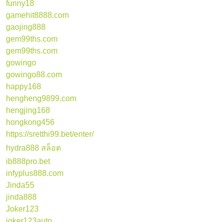
funny18
gamehit8888.com
gaojing888
gem99ths.com
gem99ths.com
gowingo
gowingo88.com
happy168
hengheng9899.com
hengjing168
hongkong456
https://sretthi99.bet/enter/
hydra888 สล็อต
ib888pro.bet
infyplus888.com
Jinda55
jinda888
Joker123
joker123auto