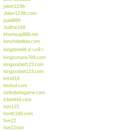
joker123th
Joker123th.com
juad888
Judhai168
khumsup888.me
kimchibetbet.com
kingdom66 ทางเข้า
kingromans789.com
kingxxxbet123.com
kingxxxbet123.com
kiss918
ktv4sd.com
lalikabetsgame.com
lcbet444.com
lion123
lionth168.com
live22
live22slot