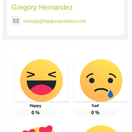
Gregory Hernandez
noreply@topgunaustralia.com
Happy
Sad
0
%
0
%