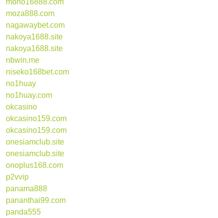
mono16888.com
moza888.com
nagawaybet.com
nakoya1688.site
nakoya1688.site
nbwin.me
niseko168bet.com
no1huay
no1huay.com
okcasino
okcasino159.com
okcasino159.com
onesiamclub.site
onesiamclub.site
onoplus168.com
p2vvip
panama888
pananthai99.com
panda555