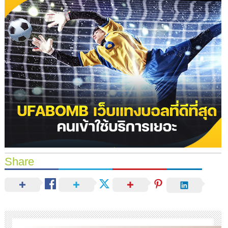
Share