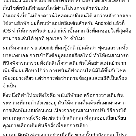
ในวันนั้น ผมเพียงแต่เปิดโทรศัพท์เคลื่อนที่ของตัวเองและก็เข้า
เว็บไซต์พนันกีฬาออนไลน์ผ่านโปรแกรมสำหรับเล่น
อินเตอร์เน็ต ไม่ต้องดาวน์โหลดแอปก็เล่นได้ แต่ว่าหลังจากลอง
ใช้งานสักพัก ผมก็พบว่าแอปพลิเคชันสำหรับ Android แล้วก็
iOS ทำให้การพนันง่ายแล้วก็เร็วขึ้นมาก สิ่งที่ผมชอบใจที่สุดคือ
สามารถเล่นได้ ทุกที่ ทุกเวลา 24 ชั่วโมง
ผมเริ่มจากการ ufabomb ที่ผมรู้จักดี เป็นต้นว่า ฟุตบอลรวมทั้ง
บาสเกตบอล การเข้าถึงข้อมูลแบบเรียลไทม์ ทำให้ผมสามารถ
พินิจพิจารณารวมทั้งตัดสินใจวางเดิมพันได้อย่างแม่นยำมาก
เพิ่มขึ้น ผมศึกษาได้ว่า การพนันกีฬาออนไลน์มิได้ขึ้นกับโชค
เพียงอย่างเดียว แต่ว่าการต่อว่าดตามข้อมูลและสถิติเป็นเรื่อง
จำเป็น
สิ่งหนึ่งที่ทำให้ผมพึงใจคือ พนันกีฬาสด หรือการวางเดิมพัน
ระหว่างที่เกมกำลังแข่งอยู่ มันให้ความตื่นเต้นที่แตกต่างจาก
การเดิมพันแบบก่อนเกม เนื่องจากคุณสามารถปรับวิธีการได้
ตามเหตุการณ์จริง ดังเช่นว่า ถ้าเกิดกลุ่มที่คุณชอบเสียเปรียบ
คุณอาจเลือกเดิมพันอีกฝั่งเพื่อลดการเสี่ยง
ผมเคยเดิมพันฟุตบอลสดผ่านมือถือ ขณะนั้นกำลังดูกลุ่มโปรด