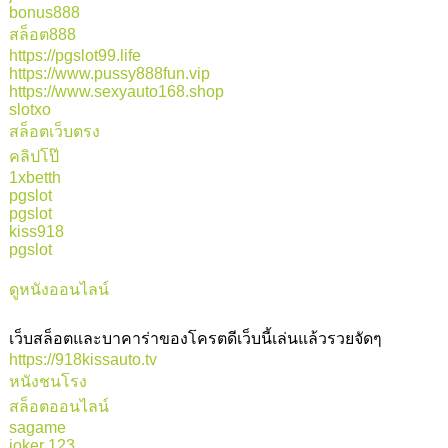
bonus888
สล็อต888
https://pgslot99.life
https://www.pussy888fun.vip
https://www.sexyauto168.shop
slotxo
สล็อตเว็บตรง
คลิปโป๊
1xbetth
pgslot
pgslot
kiss918
pgslot
ดูหนังออนไลน์
เว็บสล็อตและบาคาร่าของโครตดีเว็บนี้เล่นแล้วรวยจัดๆ
https://918kissauto.tv
หนังชนโรง
สล็อตออนไลน์
sagame
joker 123