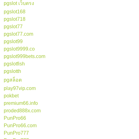
pgslot เว็บตรง
pgslot168
pgslot718
pgslot77
pgslot77.com
pgslot99
pgslot9999.co
pgslot999bets.com
pgslotfish
pgslotth
pgสล็อต
play97vip.com
pokbet
premium66.info
proded888x.com
PunPro66
PunPro66.com
PunPro777