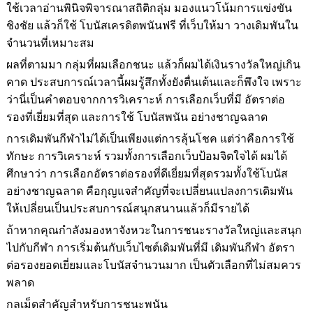
ใช้เวลาอ่านพินิจพิจารณาสถิติกลุ่ม มองแนวโน้มการแข่งขัน
ชิงชัย แล้วก็ใช้ โบนัสเครดิตพนันฟรี ที่เว็บให้มา วางเดิมพันใน
จำนวนที่เหมาะสม
ผลที่ตามมา กลุ่มที่ผมเลือกชนะ แล้วก็ผมได้เงินรางวัลใหญ่เกิน
คาด ประสบการณ์เวลานี้ผมรู้สึกทั้งยังตื่นเต้นและก็พึงใจ เพราะ
ว่านี่เป็นคำตอบจากการวิเคราะห์ การเลือกเว็บที่มี อัตราต่อ
รองที่เยี่ยมที่สุด และการใช้ โบนัสพนัน อย่างชาญฉลาด
การเดิมพันกีฬาไม่ได้เป็นเพียงแต่การลุ้นโชค แต่ว่าคือการใช้
ทักษะ การวิเคราะห์ รวมทั้งการเลือกเว็บป้อมจิตใจได้ ผมได้
ศึกษาว่า การเลือกอัตราต่อรองที่ดีเยี่ยมที่สุดรวมทั้งใช้โบนัส
อย่างชาญฉลาด คือกุญแจสำคัญที่จะเปลี่ยนแปลงการเดิมพัน
ให้เปลี่ยนเป็นประสบการณ์สนุกสนานแล้วก็มีรายได้
ถ้าหากคุณกำลังมองหาจังหวะในการชนะรางวัลใหญ่และสนุก
ไปกับกีฬา การเริ่มต้นกับเว็บไซต์เดิมพันที่มี เดิมพันกีฬา อัตรา
ต่อรองยอดเยี่ยมและโบนัสจำนวนมาก เป็นตัวเลือกที่ไม่สมควร
พลาด
กลเม็ดสำคัญสำหรับการชนะพนัน