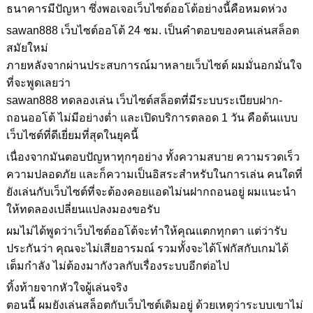
ธนาคารมีปัญหา ซึ่งพอเจอเว็บไซต์ออโต้อย่างนี้คือหมดห่วง
sawan888 เว็บไซต์ออโต้ 24 ชม. เป็นคำตอบของคนเล่นสล็อต
สมัยใหม่
ภายหลังจากผ่านประสบการณ์มาหลายเว็บไซต์ ผมมั่นอกมั่นใจ
ที่จะพูดเลยว่า
sawan888 ทดลองเล่น เว็บไซต์สล็อตที่มีระบบระเบียบฝาก-
ถอนออโต้ ไม่มีอย่างต่ำ และเปิดบริการตลอด 1 วัน คือต้นแบบ
เว็บไซต์ที่ดีเยี่ยมที่สุดในยุคนี้
เนื่องจากมันตอบปัญหาทุกๆอย่าง ทั้งความสบาย ความรวดเร็ว
ความปลอดภัย และก็ความเป็นอิสระสำหรับในการเล่น คนใดที่
ยังเล่นกับเว็บไซต์ที่จะต้องคอยแอดไม่นฝากถอนอยู่ ผมแนะนำ
ให้ทดลองเปลี่ยนแปลงมองขอรับ
ผมไม่ได้พูดว่าเว็บไซต์ออโต้จะทำให้คุณแตกทุกตา แต่ว่ารับ
ประกันว่า คุณจะไม่เสียอารมณ์ รวมทั้งจะได้โฟกัสกับเกมได้
เต็มกำลัง ไม่ต้องมากังวลกับเรื่องระบบอีกต่อไป
ทิ้งท้ายจากหัวใจผู้เล่นจริง
ตอนนี้ ผมยังเล่นสล็อตกับเว็บไซต์เดิมอยู่ ด้วยเหตุว่าระบบเขาไม่