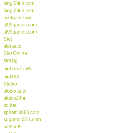
sing55fun.com
sing55fun.com
six9game.win
sl99games.com
sl99games.com
Slot
slot auto
Slot Online
slot pg
slot เครดิตฟรี
slot168
Slotxo
slotxo auto
slotxo24hr
soibet
spbetflik888.com
sqgame555s.com
sretthi99