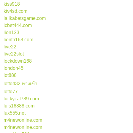
kiss918
ktv4sd.com
lalikabetsgame.com
lcbet444.com
lion123
lionth168.com
live22
live22slot
lockdown168
london45
lot888
lotto432 ทางเข้า
lotto77
luckycat789.com
luis16888.com
lux555.net
m4newonline.com
m4newonline.com