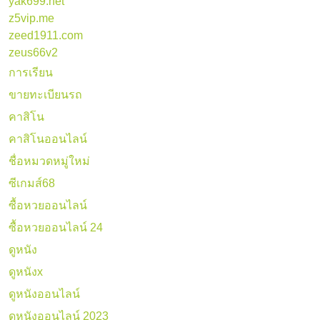
yak699.net
z5vip.me
zeed1911.com
zeus66v2
การเรียน
ขายทะเบียนรถ
คาสิโน
คาสิโนออนไลน์
ชื่อหมวดหมู่ใหม่
ซีเกมส์68
ซื้อหวยออนไลน์
ซื้อหวยออนไลน์ 24
ดูหนัง
ดูหนังx
ดูหนังออนไลน์
ดูหนังออนไลน์ 2023