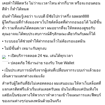
เคยทำให้ผิดหวัง ไม่ว่าจะเวลาไหน ฝากกี่บาท หรือจะถอนตอน
ตีห้า ก็ทำได้หมด
มันทำให้ผมรู้เลยว่า ระบบดี มีชัยไปกว่าครึ่ง sawan888
ผู้ใดกันแน่ที่กำลังมองหาเว็บไซต์สล็อตที่ฝากถอนออโต้ ไม่มีขั้น
ต่ำ รวมทั้งเล่นได้ตลอดเวลา ผมอยากที่จะให้ทดลองดูขอรับ
คุณอาจจะได้พบประสบการณ์ดีๆลักษณะเดียวกันกับผมก็ได้
• ระบบออโต้ช่วยทำให้ฝากถอนเร็วไม่ต้องรอแอดมิน
• ไม่มีขั้นต่ำ เหมาะกับทุกงบ
• เปิดบริการตลอด 24 ชม. เล่นได้ทุกเวลา
• ปลอดภัย ใช้งานง่าย รองรับ True Wallet
• เป็นประสบการณ์จริงจากผู้เล่นที่เปลี่ยนจากระบบเก่าแล้วมอง
เห็นความแตกต่างแจ่มแจ้ง
สำหรับผู้ใดกันที่ยังไม่เคยทดลอง ผมเสนอแนะให้หาเว็บสล็อตที่
แจกเครดิตฟรีแล้วเริ่มเล่นเลยครับผม มันไม่เพียงแค่บันเทิงใจ
แต่ยังเป็นช่องทางให้พวกเราทำความเข้าใจแผนการและฟีพบร์
ของเกมต่างๆก่อนลงพนันด้วยเงินจริง