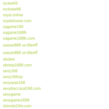
rocket45
rockstar66
royal online
royaleluxee.com
sagame168
sagame168th
sagame168th.com
sawan888 เครดิตฟรี
sawan888 เครดิตฟรี
sbobet
sbotop1688.com
sexy168
sexy168vip
sexyauto168
sexybaccarat168.com
sexygame
sexygame1688
shinobi24hr.com