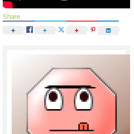
Share