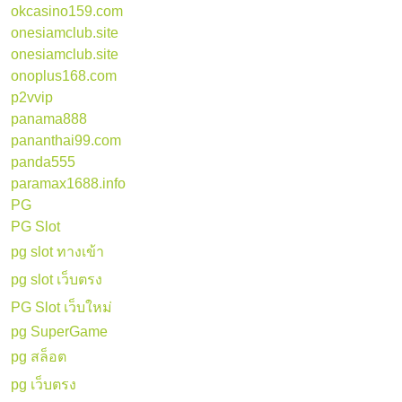
okcasino159.com
onesiamclub.site
onesiamclub.site
onoplus168.com
p2vvip
panama888
pananthai99.com
panda555
paramax1688.info
PG
PG Slot
pg slot ทางเข้า
pg slot เว็บตรง
PG Slot เว็บใหม่
pg SuperGame
pg สล็อต
pg เว็บตรง