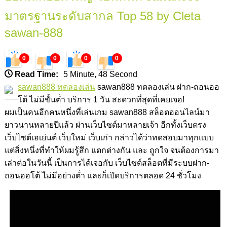
มาตรฐานระดับสากล Top 58 by Cleta
sawan-888
0
0
0
0
Read Time:
5 Minute, 48 Second
sawan888 ทดลองเล่น
sawan888 ทดลองเล่น ฝาก-ถอนออ
โต้ ไม่มีขั้นต่ำ บริการ 1 วัน สะดวกที่สุดที่เคยเจอ!
ผมเป็นคนอีกคนหนึ่งที่เล่นเกม sawan888 สล็อตออนไลน์มา
ยาวนานหลายปีแล้ว ผ่านเว็บไซต์มาหลายเจ้า อีกทั้งเว็บตรง
เว็บไซต์เอเย่นต์ เว็บใหม่ เว็บเก่า กล่าวได้ว่าทดสอบมาทุกแบบ
แต่สิ่งหนึ่งที่ทำให้ผมรู้สึก แตกต่างกัน และ ถูกใจ จนต้องการมา
เล่าต่อในวันนี้ เป็นการได้เจอกับ เว็บไซต์สล็อตที่มีระบบฝาก-
ถอนออโต้ ไม่มีอย่างต่ำ และก็เปิดบริการตลอด 24 ชั่วโมง