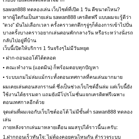
sawan888 ทดลองเล่น เว็บไซต์ที่เปิด 1 วัน ดีขนาดไหน?
หากผู้ใดกันเป็นสายเล่น sawan888 เครดิตฟรี แบบผมจะรู้ดีว่า
“ดวง” มันไม่เลือกเวลา ครั้งคราวตกดึกๆจู่ๆก็ต้องการเข้าไปปั่น
บางครั้งบางคราวอยากเล่นตอนพักกลางวัน หรือระหว่างนั่งรถ
กลับไปอยู่ที่บ้าน
เว็บนี้เปิดให้บริการ 1 วันจริงๆไม่มีวันหยุด
• ฝาก-ถอนออโต้ได้ตลอด
• คณะทำงาน (แอดมิน) ก็พร้อมตอบทุกปัญหา
• ระบบเกมไม่ล่มแม้กระทั้งตอนเทศกาลที่คนเล่นมากมาย
ผมเคยเล่นตอนสงกรานต์ ซึ่งเป็นช่วงเว็บไซต์อื่นล่ม แต่เว็บนี้ยัง
ใช้งานได้ธรรมดา แถมยังมีโปรโมชั่นแจกเครดิตฟรีเฉพาะ
ตอนเทศกาลอีกด้วย
จุดเด่นที่ผมเจอกับเว็บไซต์ออโต้ ไม่มีขั้นต่ำ sawan888 ทดลอง
เล่น
ภายหลังจากเล่นมาหลายเดือน ผมสรุปได้ราวนี้นะครับ:
1.ฝากถอนเร็วทันใจ: ไม่ต้องคอยคนไหนกัน สำรวจระบบ