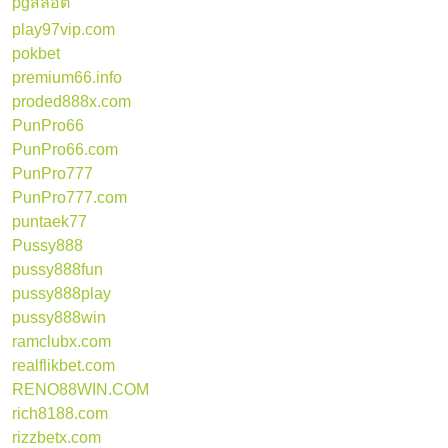
pgสล็อต
play97vip.com
pokbet
premium66.info
proded888x.com
PunPro66
PunPro66.com
PunPro777
PunPro777.com
puntaek77
Pussy888
pussy888fun
pussy888play
pussy888win
ramclubx.com
realflikbet.com
RENO88WIN.COM
rich8188.com
rizzbetx.com