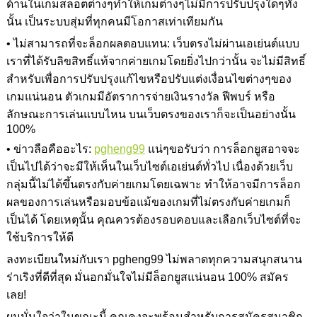
ด้านในเกมสล็อตต่างๆทำให้เกมต่างๆไม่มีการปรับปรุงใดๆทั้ง
นั้น เป็นระบบสุ่มที่ทุกคนมีโอกาสเท่าเทียมกัน
• ไม่สามารถที่จะล็อกผลตอบแทน: เว็บตรงไม่ผ่านเอเย่นต์แบบ
เราที่ได้รับลิขสิทธิ์แท้จากค่ายเกมโดยยิ่งไปกว่านั้น จะไม่มีสิทธิ์
สำหรับเพื่อการปรับปรุงแก้ไขหรือปรับแต่งเงื่อนไขต่างๆของ
เกมแน่นอน ตัวเกมมีอัตราการจ่ายเงินรางวัล ฟีพบร์ หรือ
ลักษณะการเล่นแบบไหน บนเว็บตรงของเราก็จะเป็นอย่างนั้น
100%
• ข่าวลือคืออะไร:
pgheng99
แน่ๆขอรับว่า การล็อกยูสอาจจะ
เป็นไปได้ว่าจะมีให้เห็นในเว็บไซต์เอเย่นต์ทั่วไป เนื่องด้วยเว็บ
กลุ่มนี้ไม่ได้ขึ้นตรงกับค่ายเกมโดยเฉพาะ ทำให้อาจมีการล็อก
ผลของการเล่นหรือมอบข้อแม้ของเกมที่ไม่ตรงกับค่ายเกมก็
เป็นได้ โดยเหตุนั้น คุณควรต้องรอบคอบและเลือกเว็บไซต์ที่จะ
ใช้บริการให้ดี
ลงทะเบียนใหม่กับเรา pgheng99 ไม่พลาดทุกความสนุกสนาน
ร่าเริงที่ดีที่สุด มั่นอกมั่นใจไม่มีล็อกยูสแน่นอน 100% สมัคร
เลย!
ผมมั่นใจว่าในขณะนี้ คุณคงจะพร้อมสำหรับการสมัครสมาชิก