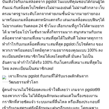
บันเทิงใจกับเกมสล็อตจาก pgslot ในแบบที่คุณชอบได้ก่อนผู้ใด
กันแน่ กับสล็อตเว็บไซต์ตรงไม่ผ่านเอเย่นต์ ไม่ผ่านตัวกลาง เว็บ
ตรงมาตรฐานระดับโลกจากค่ายเกมชั้นนำมากมายก่ายกอง
มาพร้อมเกมสล็อตแตกหนักแตกจริง เล่นเกมสล็อตแบบฟินๆได้
ไม่ยากแต่ละวันตลอด 24 ชั่วโมง เลือกเกมที่ถูกใจได้ตามอยาก
ได้ มาพร้อมโปรโมชั่นรวมทั้งกิจกรรมมาก สนุกสนานกับเกม
สล็อตจากค่ายเกมที่เหมาะสมที่สุดได้ในทันที ไม่พลาดทุกการ
ทำกำไรกับเกมสล็อตที่เหมาะสมที่สุด pgslot เว็บไซต์ตรง ของ
พวกเราพร้อมตอบโจทย์ทุกความอยากของคุณแบบ 100% ลง
ทะเบียนสมัครสมาชิกใหม่ได้เลยโดยทันที มั่นคง ไม่เป็น
อันตราย ทำกำไรได้จริง 100% กับเว็บตรงที่เหมาะสมที่สุดใน
ไทย ลงทะเบียนเป็นสมาชิกเลย!
เจาะลึกเกม pgslot กับเกมที่ได้รับแรงผลักดันจาก
วัฒนธรรมทั่วโลก
ผู้คนจำนวนไม่ใช้น้อยคงจะเข้าใจดีเลยว่า เกมจาก pgslot99
ของพวกเรานั้น ไม่ได้มีคุณลักษณะเด่นแค่ในเรื่องของงาน
กราฟิกที่สวยชัดแจ๋ว ระบบเกมที่ลื่นไหล หรือเสียงประกอบที่
เข้ากับเกมสุดๆแต่ยังมีลักษณะเด่นๆอีกเยอะแยะ โดยเฉพาะ