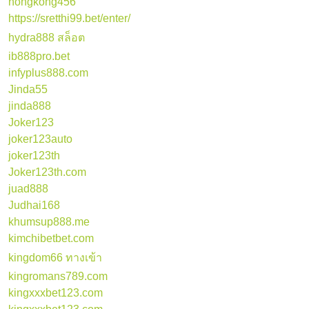
hongkong456
https://sretthi99.bet/enter/
hydra888 สล็อต
ib888pro.bet
infyplus888.com
Jinda55
jinda888
Joker123
joker123auto
joker123th
Joker123th.com
juad888
Judhai168
khumsup888.me
kimchibetbet.com
kingdom66 ทางเข้า
kingromans789.com
kingxxxbet123.com