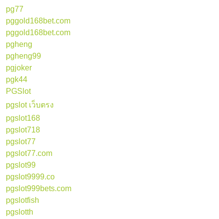
pg77
pggold168bet.com
pggold168bet.com
pgheng
pgheng99
pgjoker
pgk44
PGSlot
pgslot เว็บตรง
pgslot168
pgslot718
pgslot77
pgslot77.com
pgslot99
pgslot9999.co
pgslot999bets.com
pgslotfish
pgslotth