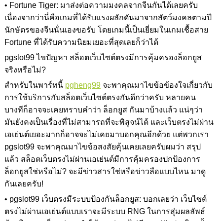
• Fortune Tiger: มาส่งต่อความมงคลจากจีนกันได้เลยครับ
เนื่องจากว่านี่คือเกมที่ได้รับแรงผลักดันมาจากสัตว์มงคลตามปี
นักษัตรของจีนนั่นเองขอรับ โดยเกมนี้เป็นเยี่ยมในเกมเชื้อสาย
Fortune ที่ได้รับความนิยมเยอะที่สุดเลยก็ว่าได้
pgslot99 ไขปัญหา สล็อตเว็บไซต์ตรงมีการคุ้มครองล็อกยูส
จริงหรือไม่?
สำหรับในพาร์ทนี้
pgheng99
จะพาคุณมาไขข้อข้องใจเกี่ยวกับ
การใช้บริการกับสล็อตเว็บไซต์ตรงกันดีกว่าครับ หลายคน
บางทีก็อาจจะเคยทราบคำว่า ล็อกยูส กันมาบ้างแล้ว แน่ๆว่า
มันยังคงเป็นเรื่องที่ไม่สามารถที่จะพิสูจน์ได้ และเว็บตรงไม่ผ่าน
เอเย่นต์เยอะมากก็อาจจะไม่เคยมาบอกคุณอีกด้วย แต่พวกเรา
pgslot99 จะพาคุณมาไขข้อสงสัยคุ้นเคยเลยครับผมว่า สรุป
แล้ว สล็อตเว็บตรงไม่ผ่านเอเย่นต์มีการคุ้มครองปกป้องการ
ล็อกยูสใช่หรือไม่? จะมีข่าวสารใช่หรือข่าวลือแบบไหน มาดู
กันเลยครับ!
• pgslot99 เว็บตรงมีระบบป้องกันล็อกยูส: บอกเลยว่า เว็บไซต์
ตรงไม่ผ่านเอเย่นต์แบบเราจะมีระบบ RNG ในการสุ่มผลลัพธ์