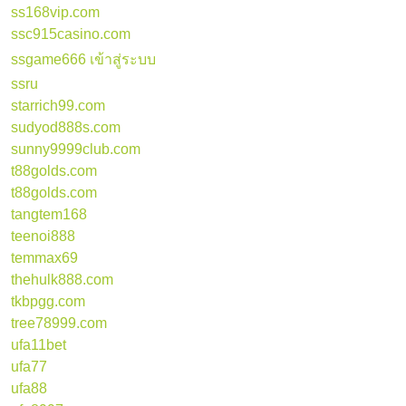
ss168vip.com
ssc915casino.com
ssgame666 เข้าสู่ระบบ
ssru
starrich99.com
sudyod888s.com
sunny9999club.com
t88golds.com
t88golds.com
tangtem168
teenoi888
temmax69
thehulk888.com
tkbpgg.com
tree78999.com
ufa11bet
ufa77
ufa88