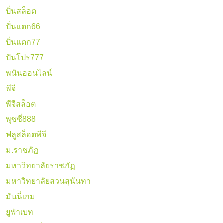
ปั่นสล็อต
ปั่นแตก66
ปั่นแตก77
ปันโปร777
พนันออนไลน์
พีจี
พีจีสล็อต
พุซซี่888
ฟลูสล็อตพีจี
ม.ราชภัฏ
มหาวิทยาลัยราชภัฏ
มหาวิทยาลัยสวนสุนันทา
มันนี่เกม
ยูฟ่าเบท