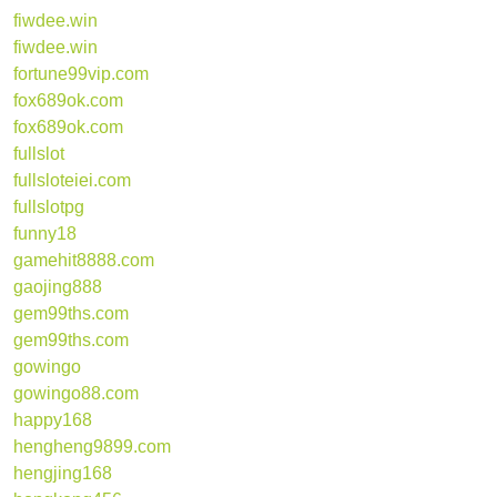
fiwdee.win
fiwdee.win
fortune99vip.com
fox689ok.com
fox689ok.com
fullslot
fullsloteiei.com
fullslotpg
funny18
gamehit8888.com
gaojing888
gem99ths.com
gem99ths.com
gowingo
gowingo88.com
happy168
hengheng9899.com
hengjing168