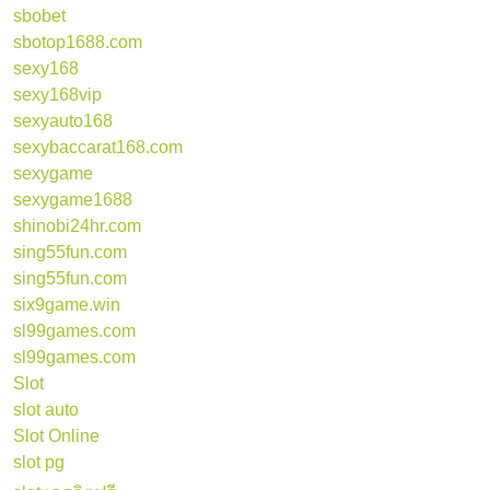
sbobet
sbotop1688.com
sexy168
sexy168vip
sexyauto168
sexybaccarat168.com
sexygame
sexygame1688
shinobi24hr.com
sing55fun.com
sing55fun.com
six9game.win
sl99games.com
sl99games.com
Slot
slot auto
Slot Online
slot pg