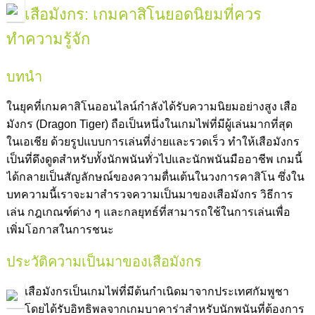
เสือมังกร: เกมคาสิโนยอดนิยมที่ควร
ทำความรู้จัก
บทนำ
ในยุคที่เกมคาสิโนออนไลน์กำลังได้รับความนิยมอย่างสูง เสือ
มังกร (Dragon Tiger) ถือเป็นหนึ่งในเกมไพ่ที่มีผู้เล่นมากที่สุด
ในเอเชีย ด้วยรูปแบบการเล่นที่ง่ายและรวดเร็ว ทำให้เสือมังกร
เป็นที่ดึงดูดสำหรับทั้งนักพนันทั่วไปและนักพนันมืออาชีพ เกมนี้
ได้กลายเป็นสัญลักษณ์ของความตื่นเต้นในวงการคาสิโน ซึ่งใน
บทความนี้เราจะมาสำรวจความเป็นมาของเสือมังกร วิธีการ
เล่น กฎเกณฑ์ต่าง ๆ และกลยุทธ์ที่สามารถใช้ในการเล่นเพื่อ
เพิ่มโอกาสในการชนะ
ประวัติความเป็นมาของเสือมังกร
เสือมังกรเป็นเกมไพ่ที่มีต้นกำเนิดมาจากประเทศกัมพูชา
โดยได้รับอิทธิพลจากเกมบาคาร่าสำหรับนักพนันที่ต้องการ