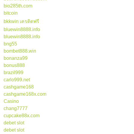
bio285th.com
bitcoin
bkkwin เครดิตฟรี
bluewin8888.info
bluewin8888.info
bng55
bombet888.win
bonanza99
bonus888
brazil999
carlo999.net
cashgame168
cashgame168x.com
Casino
chang7777
cupcake88x.com
debet slot
debet slot