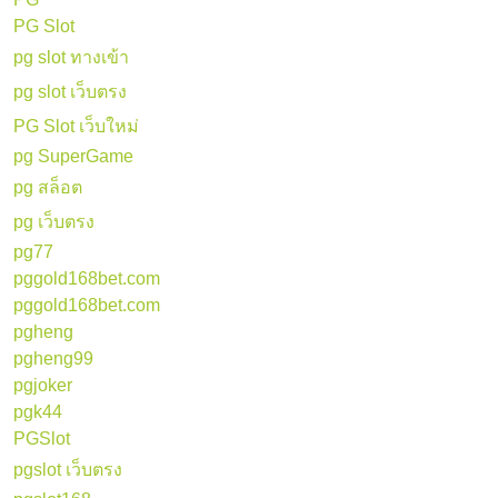
PG Slot
pg slot ทางเข้า
pg slot เว็บตรง
PG Slot เว็บใหม่
pg SuperGame
pg สล็อต
pg เว็บตรง
pg77
pggold168bet.com
pggold168bet.com
pgheng
pgheng99
pgjoker
pgk44
PGSlot
pgslot เว็บตรง