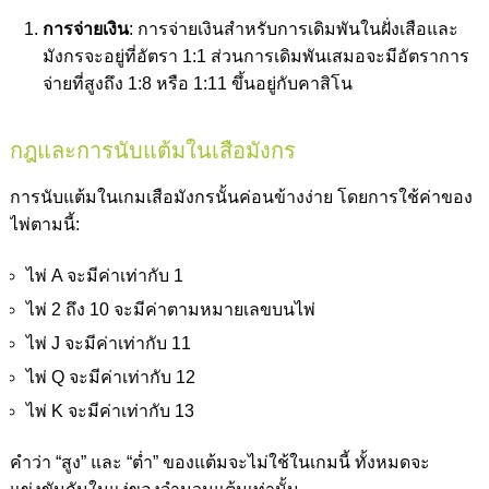
การจ่ายเงิน
: การจ่ายเงินสำหรับการเดิมพันในฝั่งเสือและ
มังกรจะอยู่ที่อัตรา 1:1 ส่วนการเดิมพันเสมอจะมีอัตราการ
จ่ายที่สูงถึง 1:8 หรือ 1:11 ขึ้นอยู่กับคาสิโน
กฎและการนับแต้มในเสือมังกร
การนับแต้มในเกมเสือมังกรนั้นค่อนข้างง่าย โดยการใช้ค่าของ
ไพ่ตามนี้:
ไพ่ A จะมีค่าเท่ากับ 1
ไพ่ 2 ถึง 10 จะมีค่าตามหมายเลขบนไพ่
ไพ่ J จะมีค่าเท่ากับ 11
ไพ่ Q จะมีค่าเท่ากับ 12
ไพ่ K จะมีค่าเท่ากับ 13
คำว่า “สูง” และ “ต่ำ” ของแต้มจะไม่ใช้ในเกมนี้ ทั้งหมดจะ