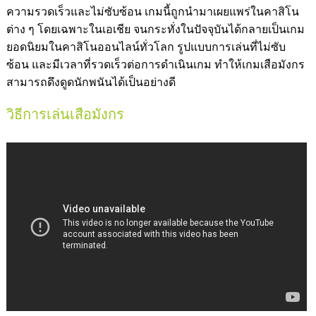
ความรวดเร็วและไม่ซับซ้อน เกมนี้ถูกนำมาเผยแพร่ในคาสิโน
ต่าง ๆ โดยเฉพาะในเอเชีย จนกระทั่งในปัจจุบันได้กลายเป็นเกม
ยอดนิยมในคาสิโนออนไลน์ทั่วโลก รูปแบบการเล่นที่ไม่ซับ
ซ้อน และมีเวลาที่รวดเร็วต่อการดำเนินเกม ทำให้เกมเสือมังกร
สามารถดึงดูดนักพนันได้เป็นอย่างดี
วิธีการเล่นเสือมังกร