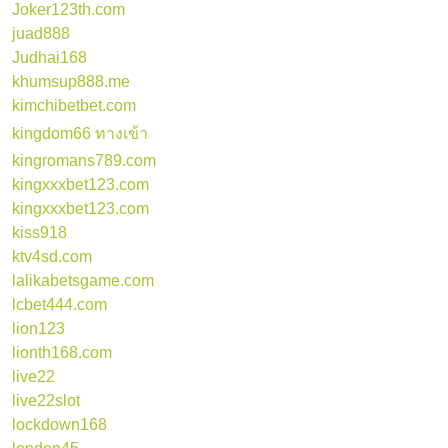
Joker123th.com
juad888
Judhai168
khumsup888.me
kimchibetbet.com
kingdom66 ทางเข้า
kingromans789.com
kingxxxbet123.com
kingxxxbet123.com
kiss918
ktv4sd.com
lalikabetsgame.com
lcbet444.com
lion123
lionth168.com
live22
live22slot
lockdown168