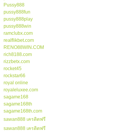
Pussy888
pussy888fun
pussy888play
pussy888win
ramclubx.com
realflikbet.com
RENO88WIN.COM
rich8188.com
rizzbetx.com
rocket45
rockstar66
royal online
royaleluxee.com
sagame168
sagame168th
sagame168th.com
sawan888 เครดิตฟรี
sawan888 เครดิตฟรี