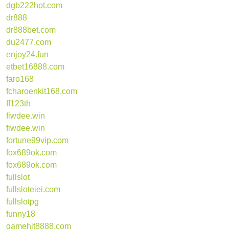
dgb222hot.com
dr888
dr888bet.com
du2477.com
enjoy24.fun
etbet16888.com
faro168
fcharoenkit168.com
ff123th
fiwdee.win
fiwdee.win
fortune99vip.com
fox689ok.com
fox689ok.com
fullslot
fullsloteiei.com
fullslotpg
funny18
gamehit8888.com