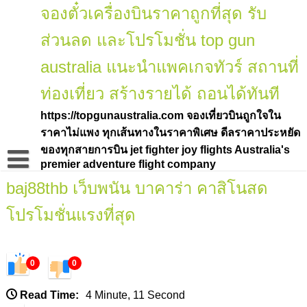
Skip
จองตั๋วเครื่องบินราคาถูกที่สุด รับ
to
content
ส่วนลด และโปรโมชั่น top gun
australia แนะนำแพคเกจทัวร์ สถานที่
ท่องเที่ยว สร้างรายได้ ถอนได้ทันที
https://topgunaustralia.com จองเที่ยวบินถูกใจใน
ราคาไม่แพง ทุกเส้นทางในราคาพิเศษ ดีลราคาประหยัด
ของทุกสายการบิน jet fighter joy flights Australia's
premier adventure flight company
Blog
baj88thb เว็บพนัน บาคาร่า คาสิโนสด
โปรโมชั่นแรงที่สุด
Contact
Lets get your new site up and running in no time!
0
0
Pin Posts
Read Time:
4 Minute, 11 Second