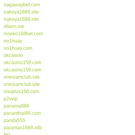
nagawaybet.com
nakoya1688.site
nakoya1688.site
nbwin.me
niseko168bet.com
no1huay
no1huay.com
okcasino
okcasino159.com
okcasino159.com
onesiamclub.site
onesiamclub.site
onoplus168.com
p2vvip
panama888
pananthai99.com
panda555
paramax1688.info
PG