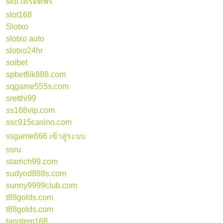
slot เครดิตฟรี
slot168
Slotxo
slotxo auto
slotxo24hr
soibet
spbetflik888.com
sqgame555s.com
sretthi99
ss168vip.com
ssc915casino.com
ssgame666 เข้าสู่ระบบ
ssru
starrich99.com
sudyod888s.com
sunny9999club.com
t88golds.com
t88golds.com
tangtem168