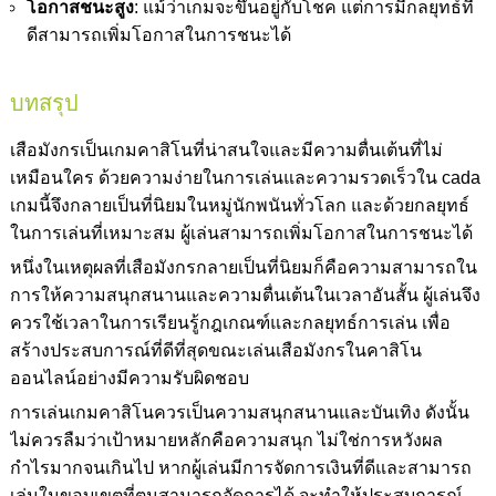
โอกาสชนะสูง
: แม้ว่าเกมจะขึ้นอยู่กับโชค แต่การมีกลยุทธ์ที่
ดีสามารถเพิ่มโอกาสในการชนะได้
บทสรุป
เสือมังกรเป็นเกมคาสิโนที่น่าสนใจและมีความตื่นเต้นที่ไม่
เหมือนใคร ด้วยความง่ายในการเล่นและความรวดเร็วใน cada
เกมนี้จึงกลายเป็นที่นิยมในหมู่นักพนันทั่วโลก และด้วยกลยุทธ์
ในการเล่นที่เหมาะสม ผู้เล่นสามารถเพิ่มโอกาสในการชนะได้
หนึ่งในเหตุผลที่เสือมังกรกลายเป็นที่นิยมก็คือความสามารถใน
การให้ความสนุกสนานและความตื่นเต้นในเวลาอันสั้น ผู้เล่นจึง
ควรใช้เวลาในการเรียนรู้กฎเกณฑ์และกลยุทธ์การเล่น เพื่อ
สร้างประสบการณ์ที่ดีที่สุดขณะเล่นเสือมังกรในคาสิโน
ออนไลน์อย่างมีความรับผิดชอบ
การเล่นเกมคาสิโนควรเป็นความสนุกสนานและบันเทิง ดังนั้น
ไม่ควรลืมว่าเป้าหมายหลักคือความสนุก ไม่ใช่การหวังผล
กำไรมากจนเกินไป หากผู้เล่นมีการจัดการเงินที่ดีและสามารถ
เล่นในขอบเขตที่ตนสามารถจัดการได้ จะทำให้ประสบการณ์