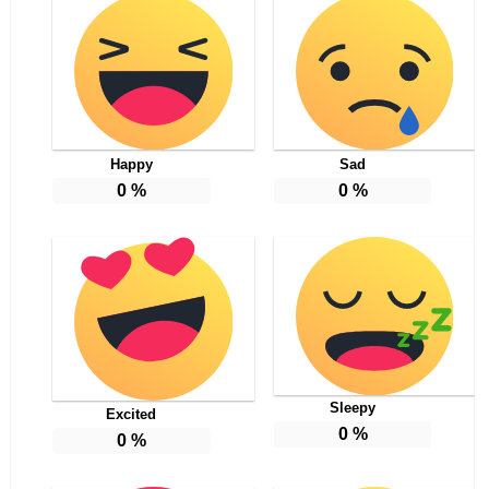
Happy
Sad
0
%
0
%
Sleepy
Excited
0
%
0
%