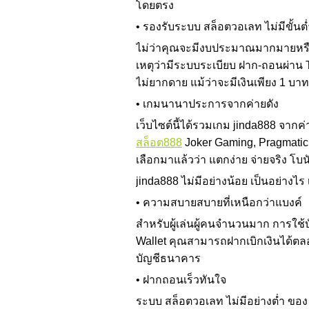
โดยตรง
• รองรับระบบ สล็อตวอเลท ไม่มีขั้นต่
ไม่ว่าคุณจะมีงบประมาณมากมายหรือน้
เหตุว่ามีระบบระเบียบ ฝาก-ถอนผ่าน Tru
ไม่ยากดาย แม้ว่าจะมีเงินเพียง 1 บาท
• เกมนานาประการจากค่ายดัง
เว็บไซต์นี้ได้รวมเกม jinda888 จากค
สล็อต888
Joker Gaming, Pragmatic 
เลือกมาแล้วว่า แตกง่าย จ่ายจริง โบน
jinda888 ไม่มีอย่างน้อย เป็นอย่างไ
• ความสบายสบายที่เหนือกว่าแบงค์
สำหรับผู้เล่นผู้คนจำนวนมาก การใช้บ
Wallet คุณสามารถฝากเบิกเงินได้ตลอ
บัญชีธนาคาร
• ฝากถอนเร็วทันใจ
ระบบ สล็อตวอเลท ไม่มีอย่างต่ำ ของ ji