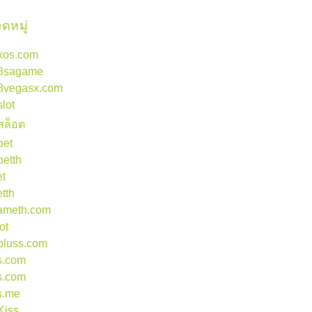
ดหมู่
xos.com
8sagame
8vegasx.com
lot
สล็อต
bet
etth
et
tth
ameth.com
ot
pluss.com
s.com
s.com
s.me
Kiss