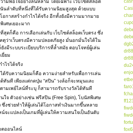
cas
ับความพอใจอย่างล้นหลาม โดยเฉพาะ เว็บไซต์สล็อต
Cas
นันลำดับที่หนึ่งที่ได้รับความนิยมสูงสุด ด้วยแบบ
cha
มีโอกาสสร้างกำไรได้จริง อีกทั้งยังมีความมากมาย
cup
์พิเศษเยอะมาก
debe
ี่สุดก็คือ การเลือกเล่นกับ เว็บไซต์สล็อตเว็บตรง ซึ่ง
debe
เหตุว่าเว็บตรงมีความปลอดภัยสูง มั่นอกมั่นใจได้ใน
dgb
ังมีระบบระเบียบบริการที่ล้ำสมัย ตอบโจทย์ผู้เล่น
dr8
เยี่ยม
dr8
กำไรได้จริง
du2
enjo
 ได้รับความนิยมก็คือ ความง่ายสำหรับเพื่อการเล่น
etb
ได้ทันที เพียงแต่กดปุ่ม “สปิน” วงล้อก็จะหมุนและ
faro
ตามเพย์ไลน์ที่ระบุ ก็สามารถรับรางวัลได้ทันที
fcha
สนใจ ตัวอย่างเช่น ฟรีสปิน (Free Spin), โบนัสพิเศษ
ff12
 ซึ่งช่วยทำให้ผู้เล่นได้โอกาสทำเงินมากขึ้นหลาย
fiwd
ไลน์จะแปลงเป็นเกมที่ผู้เล่นให้ความสนใจเป็นอันดับ
fiwd
fort
็อตออนไลน์
fox