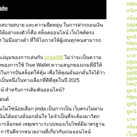
https
หนั
สล็อ
sag
ามสบายสบาย และความยืดหยุ่น ในการฝากถอนเงิน
joke
ี้ได้อย่างลงตัวก็คือ สล็อตออนไลน์ เว็บไซต์ตรง
ดูหน
ม่มีอย่างต่ำ ที่ให้โอกาสให้ผู้เล่นทุกคนสามารถ
http
pus
บาคา
แง่มุมของการเล่นกับ
jinda888
ไม่ว่าจะเป็นความ
pgsl
งของการใช้ True Wallet ความสนุกของเกมที่มีให้
pgsl
นการปั่นสล็อตให้คุ้ม เพื่อให้คุณมั่นอกมั่นใจได้ว่า
pg9
pgsl
เป็นหนึ่งในทางเลือกที่ดีที่สุดในปี 2025
live2
น์ สำหรับการเดิมพันออนไลน์?
ดูหนั
http
ย่นต์
ดูหน
นไม่ใช่น้อยเลือก jinda เป็นการเป็น เว็บตรงไม่ผ่าน
ดูหน
ได้อย่างมั่นอกมั่นใจ ไม่จำเป็นที่จะต้องมาวิตก
บาคา
ือการล็อกผล เหตุเพราะระบบของเว็บไซต์มีมาตรฐาน
สล็อ
รการันตีจากหน่วยงานที่เกี่ยวกับเกมออนไลน์
เว็บ