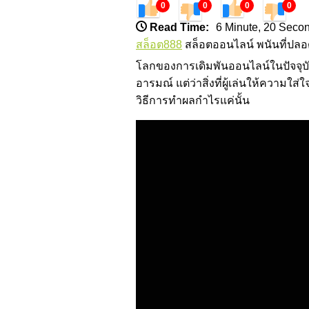
0
0
0
0
Read Time:
6 Minute, 20 Seco
สล็อต888
สล็อตออนไลน์ พนันที่ปลอดภ
โลกของการเดิมพันออนไลน์ในปัจจุบัน
อารมณ์ แต่ว่าสิ่งที่ผู้เล่นให้ความใส
วิธีการทำผลกำไรแค่นั้น