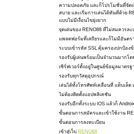
ความปลอดภัย และก็โปรโมชั่นที่จัด
สบาย และเริ่มการเล่นได้ทันทีด้วย REN
แบบไม่มีเงื่อนไขยุ่งยาก
จุดเด่นของ RENO88 ที่ไม่สมควรละ
แพลตฟอร์มที่เสถียรและก็ไม่มีอันตร
ระบบเข้ารหัส SSL คุ้มครองปกป้องข้
รองรับผู้เล่นพร้อมเป็นจำนวนมากโดย
เซิร์ฟเวอร์ตั้งอยู่ในศูนย์ข้อมูลมาต
รองรับทุกวัสดุอุปกรณ์
เล่นได้ทั้งโทรศัพท์เคลื่อนที่ แท็บเล็
ไม่ต้องติดตั้งแอปพลิเคชัน
รองรับอีกทั้งระบบ iOS แล้วก็ Androi
ขั้นตอนการสมัครและเข้าใช้งาน R
ขั้นตอนการลงทะเบียน
เข้าสู่เว็บ
RENO88