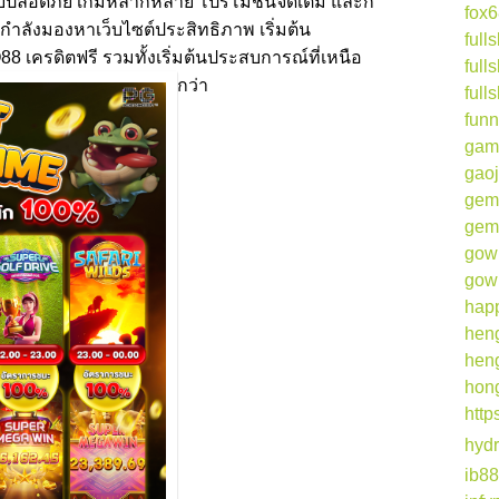
ะบบปลอดภัย เกมหลากหลาย โปรโมชั่นจัดเต็ม และก็
fox
กำลังมองหาเว็บไซต์ประสิทธิภาพ เริ่มต้น
fulls
8 เครดิตฟรี รวมทั้งเริ่มต้นประสบการณ์ที่เหนือ
full
กว่า
full
fun
gam
gao
gem
gem
gow
gow
hap
hen
hen
hon
http
hyd
ib88