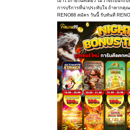
เอาไว้ภายในที่เดียว ไม่ว่าจะเป็นร
การบริการที่น่าประทับใจ ถ้าหากคุณ
RENO88 สมัคร วันนี้ รับทันที RENO8