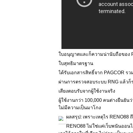
ใบอนุญาตและก็ความน่านับถือของ
ใบสุทธิมาตรฐาน
ได้รับเอกสารสิทธิ์จาก PAGCOR รวม
ผ่านการตรวจสอบระบบ RNG แล้วก็ร
เสียงตอบรับจากผู้ใช้งานจริง
ผู้ใช้งานกว่า 100,000 คนต่างยืนยันว
ไม่มีความเป็นมาโกง
ผลสรุป: เพราะเหตุไร RENO88 ถึง
RENO88 ไม่ใช่แค่เว็บพนันออนไล