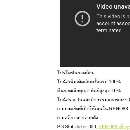
โปรโมชั่นยอดนิยม
โบนัสเพิ่มเติมเงินครั้งแรก 100%
คืนยอดเสียทุกอาทิตย์สูงสุด 10%
โบนัสรายวันและกิจกรรมแจกของขว
เกมยอดฮิตที่เปิดให้เล่นใน RENO88
เกมสล็อตจากค่ายดัง
PG Slot, Joker, JILI,
RENO88 เข้าสู