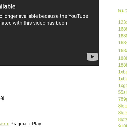
หมว
123
168
168
168s
168
188
188b
1xb
1xbe
1xg
55sl
ัญ
789
8lot
8lot
8lot
่ระบบ
Pragmatic Play
918