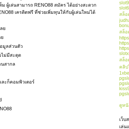
slot
เต็ม ผู้เล่นสามารถ RENO88 สมัคร ได้อย่างสะดวก
slot
O88 เครดิตฟรี ที่ช่วยเพิ่มทุนให้กับผู้เล่นใหม่ได้
สล็อ
judh
bon
เลย
สล็อ
าย
https
http
อมูลส่วนตัว
http
slot
ไม่มีสะดุด
สล็อ
รฐานสากล
คลิป
1xbe
pgsl
ต และก็คอมพิวเตอร์
pgsl
kiss
pgsl
d
ดูหน
ENO88
เว็บ
เล่น