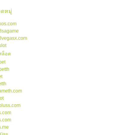
ดหมู่
xos.com
8sagame
8vegasx.com
lot
สล็อต
bet
etth
et
tth
ameth.com
ot
pluss.com
s.com
s.com
s.me
Kiss