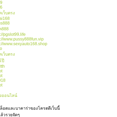
99
66
ตเว็บตรง
ai168
us888
ต888
://pgslot99.life
s://www.pussy888fun.vip
s://www.sexyauto168.shop
xo
ตเว็บตรง
โป๊
tth
ot
ot
918
ot
ังออนไลน์
สล็อตและบาคาร่าของโครตดีเว็บนี้
แล้วรวยจัดๆ