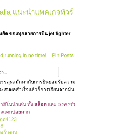
tralia แนะนำแพคเกจทัวร์
ยัด ของทุกสายการบิน jet fighter
d running in no time!
Pin Posts
รรลุผลมักมากับการยินยอมรับความ
ระสบผลสำเร็จแล้วก็การเรียนจากมัน
าสิโนน่าเล่น ทั้ง
สล็อต
และ
บาคาร่า
ริงแตกบ่อยมาก
เกอร์123
68
ตเว็บตรง