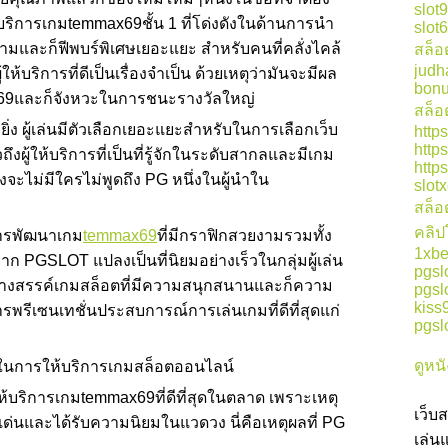
slot
ห้บริการเกมtemmax69ชั้น 1 ที่โด่งดังในด้านการนำ
slot
มและก็ฟีพบร์พิเศษเยอะแยะ สำหรับคนที่คลั่งไคล้
สล็อ
judh
บริการที่ดีเป็นเรื่องจำเป็น ด้วยเหตุว่ามันจะมีผล
bon
69และก็จังหวะในการชนะรางวัลใหญ่
สล็อ
ยิ่ง ผู้เล่นมีตัวเลือกเยอะแยะสำหรับในการเลือกเว็บ
https
http
ึงผู้ให้บริการที่เป็นที่รู้จักในระดับสากลและมีเกม
http
คงจะไม่มีใครไม่พูดถึง PG หนึ่งในผู้นำใน
slot
สล็อ
คลิป
นการพัฒนาเกม
temmax69
ที่มีกราฟิกสวยงามรวมทั้ง
1xbe
ตจาก PGSLOT แปลงเป็นที่นิยมอย่างเร็วในกลุ่มผู้เล่น
pgsl
แต่สร้างสรรค์เกมสล็อตที่มีความสนุกสนานและก็ความ
pgsl
kiss
รพรีเซนเทชั่นประสบการณ์การเล่นเกมที่ดีที่สุดแก่
pgsl
ดูหน
ในการให้บริการเกมสล็อตออนไลน์
ห้บริการเกมtemmax69ที่ดีที่สุดในตลาด เพราะเหตุ
เว็บ
เด่นและได้รับความนิยมในแวดวง นี่คือเหตุผลที่ PG
เล่น