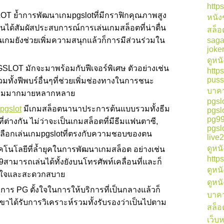
https
 SLOT ย้ำการพัฒนาเกมpgslotที่มีกราฟิกคุณภาพสูง
หนั
นได้สัมผัสประสบการณ์การเล่นเกมสล็อตที่น่าตื่น
สล็อ
เกมยังช่วยเพิ่มความสนุกแล้วก็การมีส่วนร่วมใน
sag
joke
ดูหน
 PGSLOT มักจะมาพร้อมกับฟีเจอร์พิเศษ ตัวอย่างเช่น
http
pus
วมทั้งฟีพบร์อื่นๆที่ช่วยเพิ่มช่องทางในการชนะ
บาคา
ความมากมายหลากหลาย
pgsl
pgslot
มีเกมสล็อตนานาประการต้นแบบรวมทั้งธีม
pgsl
pg9
ที่ต่างกัน ไม่ว่าจะเป็นเกมสล็อตที่มีธีมแฟนตาซี,
pgsl
ารถเลือกเล่นเกมpgslotที่ตรงกับความชอบของตน
live2
ดูหนั
คโนโลยีที่ล้ำยุคในการพัฒนาเกมสล็อต อย่างเช่น
http
ามารถเล่นได้ทั้งยังบนโทรศัพท์เคลื่อนที่และก็
ดูหน
ทันใจและสะดวกสบาย
ดูหน
้บริการ PG ตั้งใจในการให้บริการที่เป็นกลางแล้วก็
บาคา
ได้รับการวิเคราะห์รวมทั้งรับรองว่าเป็นไปตาม
สล็อ
เว็บ