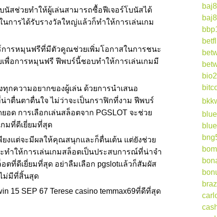
baj
โบนัสช่วยทำให้ผู้เล่นสามารถซื้อฟีเจอร์โบนัสได้
baj
ในการได้รับรางวัลใหญ่แล้วก็ทำให้การเล่นเกม
bbp
betfl
จอร์การหมุนฟรีที่มีตัวคูณช่วยเพิ่มโอกาสในการชนะ
bet
เพื่อการหมุนฟรี ฟีพบร์นี้ชอบทำให้การเล่นเกมมี
bet
bio
bitc
ทุกความอยากของผู้เล่น ด้วยการนำเสนอ
่าตื่นตาตื่นใจ ไม่ว่าจะเป็นกราฟิกที่งาม ฟีพบร์
bkkw
สุดยอด การเลือกเล่นสล็อตจาก PGSLOT จะช่วย
blue
ี่ดีเยี่ยมที่สุด
blue
bng
งแต่จะมีผลให้คุณสนุกและก็ตื่นเต้น แต่ยังช่วย
bom
ทำให้การเล่นเกมสล็อตเป็นประสบการณ์ที่น่าจำ
bon
ี่ดีเยี่ยมที่สุด อย่าลืมเลือก pgslotแล้วก็สัมผัส
bon
มีที่สิ้นสุด
braz
n 15 SEP 67 Terese casino temmax69ที่ดีที่สุด
carl
cas