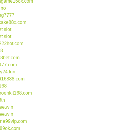
hgame168x.com
ino
ng7777
cake88x.com
t slot
t slot
222hot.com
88
88bet.com
477.com
y24.fun
et16888.com
168
roenkit168.com
3th
ee.win
ee.win
une99vip.com
689ok.com