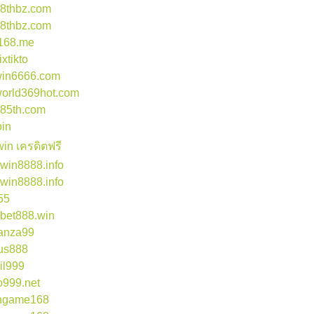
88thbz.com
88thbz.com
168.me
ixtikto
win6666.com
world369hot.com
285th.com
oin
in เครดิตฟรี
win8888.info
win8888.info
55
bet888.win
anza99
us888
il999
o999.net
hgame168