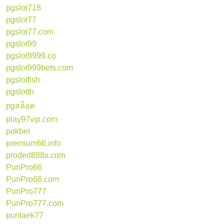
pgslot718
pgslot77
pgslot77.com
pgslot99
pgslot9999.co
pgslot999bets.com
pgslotfish
pgslotth
pgสล็อต
play97vip.com
pokbet
premium66.info
proded888x.com
PunPro66
PunPro66.com
PunPro777
PunPro777.com
puntaek77