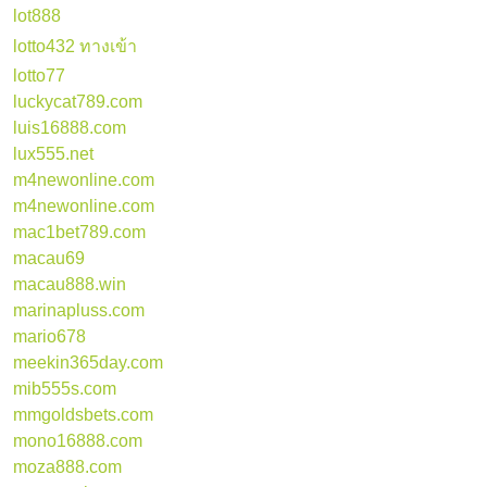
lot888
lotto432 ทางเข้า
lotto77
luckycat789.com
luis16888.com
lux555.net
m4newonline.com
m4newonline.com
mac1bet789.com
macau69
macau888.win
marinapluss.com
mario678
meekin365day.com
mib555s.com
mmgoldsbets.com
mono16888.com
moza888.com