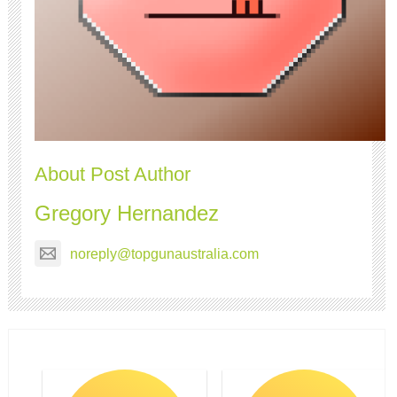
About Post Author
Gregory Hernandez
noreply@topgunaustralia.com