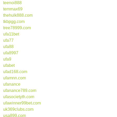
teenoi888
temmax69
thehulk888.com
tkbpgg.com
tree78999.com
ufa11bet
ufa77
ufa88
ufa8997
ufa9
ufabet
ufad168.com
ufamnn.com
ufanance
ufanance789.com
ufasocietyth.com
ufawinner99bet.com
uk369clubs.com
usa899.com