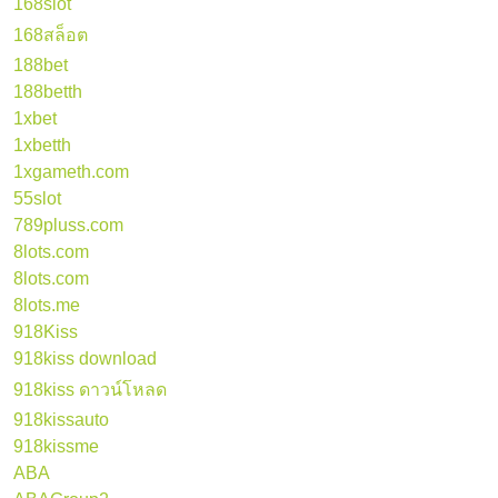
168slot
168สล็อต
188bet
188betth
1xbet
1xbetth
1xgameth.com
55slot
789pluss.com
8lots.com
8lots.com
8lots.me
918Kiss
918kiss download
918kiss ดาวน์โหลด
918kissauto
918kissme
ABA