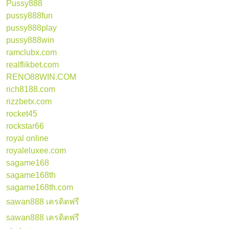
Pussy888
pussy888fun
pussy888play
pussy888win
ramclubx.com
realflikbet.com
RENO88WIN.COM
rich8188.com
rizzbetx.com
rocket45
rockstar66
royal online
royaleluxee.com
sagame168
sagame168th
sagame168th.com
sawan888 เครดิตฟรี
sawan888 เครดิตฟรี