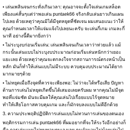
• เล่นเพลินจนกระทั่งเกินเวลา: คุณอาจจะตั้งใจเล่นเกมสล็อต
เพียงแค่สั้นๆแต่ว่าพอเล่น puntaek66 จริงกลับเล่นยาวเกินแผน
ไปเลย ด้วยเหตุว่าคุณมิได้มีจุดหยุดที่ชัดเจน ผมเสนอแนะว่าให้
คุณกำหนดเวลาให้แจ่มแจ้งไปเลยนะครับ จะเล่นกี่เกม เกมละกี่
นาที อย่างนี้ดีมากยิ่งกว่า
• ไม่ระบุงบก่อนเริ่มเล่น: เล่นเพลินจนเกินเวลาว่าห่วยแล้ว แม้
กระนั้นเล่นแบบไม่ระบุงบประมาณก่อนเริ่มเล่นหนักกว่าเยอะ
แยะเลย ด้วยเหตุว่าคุณจะตกลงใจจากสถานการณ์ตรงหน้าเป็น
หลัก มันก็ทำให้เล่นแบบไม่มีระบบ ควบคุมงบประมาณได้ยาก
มากมายๆด้วย
• ไม่หยุดเมื่อถึงจุดที่ควรจะเพียงพอ: ไม่ว่าจะได้หรือเสีย ปัญหา
ด้านการเล่นไม่หยุดเกิดขึ้นได้เสมอเลยครับผม หากคุณไม่มีจุด
พอที่แจ่มชัด มันจะมีผลให้คุณเล่นไปเรื่อยแบบไร้จุดหมาย
ทำให้เสียโอกาสควบคุมเกม และก็มักจบลงแบบไม่ดีอีกด้วย
3. ความประพฤติปฏิบัติการเล่นแบบไม่ทวนการเล่นของตนเอง
พฤติกรรมการเล่น puntaek66 ที่ผมอยากที่จะให้ระวังอีกอย่างก็
คือ การเล่นแบบไม่ทบทวนตนเองเลย คนจำนวนไม่น้อยเล่นไป