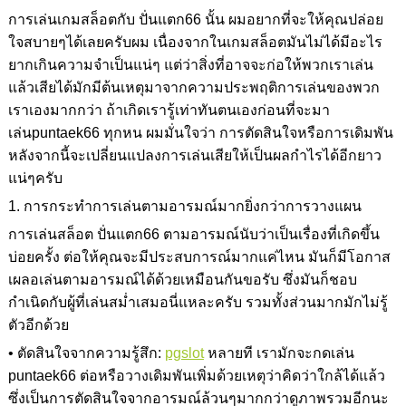
การเล่นเกมสล็อตกับ ปั่นแตก66 นั้น ผมอยากที่จะให้คุณปล่อย
ใจสบายๆได้เลยครับผม เนื่องจากในเกมสล็อตมันไม่ได้มีอะไร
ยากเกินความจำเป็นแน่ๆ แต่ว่าสิ่งที่อาจจะก่อให้พวกเราเล่น
แล้วเสียได้มักมีต้นเหตุมาจากความประพฤติการเล่นของพวก
เราเองมากกว่า ถ้าเกิดเรารู้เท่าทันตนเองก่อนที่จะมา
เล่นpuntaek66 ทุกหน ผมมั่นใจว่า การตัดสินใจหรือการเดิมพัน
หลังจากนี้จะเปลี่ยนแปลงการเล่นเสียให้เป็นผลกำไรได้อีกยาว
แน่ๆครับ
1. การกระทำการเล่นตามอารมณ์มากยิ่งกว่าการวางแผน
การเล่นสล็อต ปั่นแตก66 ตามอารมณ์นับว่าเป็นเรื่องที่เกิดขึ้น
บ่อยครั้ง ต่อให้คุณจะมีประสบการณ์มากแค่ไหน มันก็มีโอกาส
เผลอเล่นตามอารมณ์ได้ด้วยเหมือนกันขอรับ ซึ่งมันก็ชอบ
กำเนิดกับผู้ที่เล่นสม่ำเสมอนี่แหละครับ รวมทั้งส่วนมากมักไม่รู้
ตัวอีกด้วย
• ตัดสินใจจากความรู้สึก:
pgslot
หลายที เรามักจะกดเล่น
puntaek66 ต่อหรือวางเดิมพันเพิ่มด้วยเหตุว่าคิดว่าใกล้ได้แล้ว
ซึ่งเป็นการตัดสินใจจากอารมณ์ล้วนๆมากกว่าดูภาพรวมอีกนะ