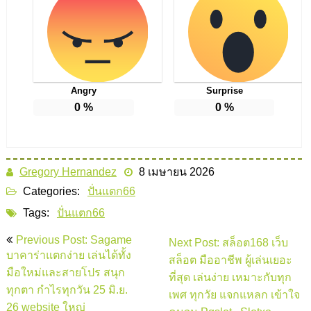
Angry
Surprise
0
%
0
%
Gregory Hernandez
8 เมษายน 2026
Categories:
ปั่นแตก66
Tags:
ปั่นแตก66
แนะแนว
Previous Post: Sagame
Next Post: สล็อต168 เว็บ
บาคาร่าแตกง่าย เล่นได้ทั้ง
เรื่อง
สล็อต มืออาชีพ ผู้เล่นเยอะ
มือใหม่และสายโปร สนุก
ที่สุด เล่นง่าย เหมาะกับทุก
ทุกตา กำไรทุกวัน 25 มิ.ย.
เพศ ทุกวัย แจกแหลก เข้าใจ
26 website ใหญ่