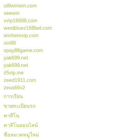
ut9winwin.com
veewin
vvip16688.com
westbluez168bet.com
winherovip.com
xin88
xpay88game.com
yak699.net
yak699.net
z5vip.me
zeed1911.com
zeus66v2
การเรียน
ขายทะเบียนรถ
คาสิโน
คาสิโนออนไลน์
ชื่อหมวดหมู่ใหม่